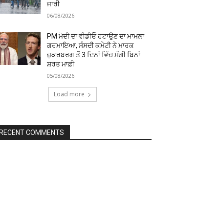
ਜਾਰੀ
06/08/2026
PM ਮੋਦੀ ਦਾ ਵੀਡੀਓ ਹਟਾਉਣ ਦਾ ਮਾਮਲਾ
ਗਰਮਾਇਆ, ਸੰਸਦੀ ਕਮੇਟੀ ਨੇ ਮਾਰਕ
ਜ਼ੁਕਰਬਰਗ ਤੋਂ 3 ਦਿਨਾਂ ਵਿੱਚ ਮੰਗੀ ਬਿਨਾਂ
ਸ਼ਰਤ ਮਾਫ਼ੀ
05/08/2026
Load more
RECENT COMMENTS