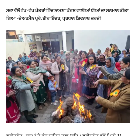
ਸਭਾ ਵੱਲੋਂ ਵੱਖ-ਵੱਖ ਖ਼ੇਤਰਾਂ ਵਿੱਚ ਨਾਮਣਾ ਖੱਟਣ ਵਾਲੀਆਂ ਧੀਆਂ ਦਾ ਸਨਮਾਨ ਕੀਤਾ
ਗਿਆ -ਚੇਅਰਮੈਨ ਪ੍ਰੋ. ਬੀਰ ਇੰਦਰ, ਪ੍ਰਧਾਨ ਸ਼ਿਵਨਾਥ ਦਰਦੀ
ਫ਼ਰੀਦਕੋਟ- ਕਲਮਾਂ ਦੇ ਰੰਗ ਸਾਹਿਤ ਸਭਾ (ਰਜਿ.) ਫ਼ਰੀਦਕੋਟ ਵੱਲੋਂ ਮਿਤੀ 11