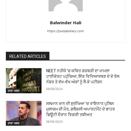
Balwinder Hali
https://punjabdiary.com
RELATED ARTICLES
NEET ਨਤੀਜੇ ’ਚ ਕਥਿਤ ਗੜਬੜੀ ਦਾ ਮਾਮਲਾ
ਹਾਈਕੋਰਟ ਪਹੁੰਚਿਆ, ਇੱਕ ਵਿਦਿਆਰਥਣ ਦੇ ਦੋ ਰੋਲ
ਨੰਬਰ ਤੇ ਵੱਖ-ਵੱਖ ਅੰਕਾਂ ਨੂੰ ਲੈ ਕੇ ਪਟੀਸ਼ਨ
08/08/2026
ਤਾਜ਼ਾ ਖਬਰ
ਸਲਮਾਨ ਖਾਨ ਦੀ ਸੁਰੱਖਿਆ ‘ਚ ਤਾਇਨਾਤ ਪੁਲਿਸ
ਮੁਲਾਜ਼ਮ ਦੀ ਮੌਤ, ਗਲੈਕਸੀ ਅਪਾਰਟਮੈਂਟ ਦੇ ਬਾਹਰ
ਡਿਊਟੀ ਦੌਰਾਨ ਵਿਗੜੀ ਤਬੀਅਤ
08/08/2026
ਤਾਜ਼ਾ ਖਬਰ