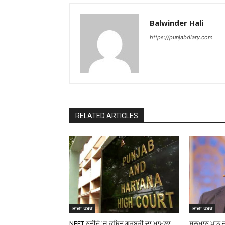
Balwinder Hali
https://punjabdiary.com
RELATED ARTICLES
ਤਾਜ਼ਾ ਖਬਰ
ਤਾਜ਼ਾ ਖਬਰ
NEET ਨਤੀਜੇ ’ਚ ਕਥਿਤ ਗੜਬੜੀ ਦਾ ਮਾਮਲਾ
ਸਲਮਾਨ ਖਾਨ ਦ