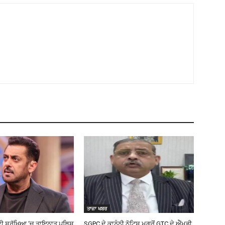
ਤਾਜ਼ਾ ਖਬਰ
ੀ ਸੁਰੱਖਿਆ ‘ਚ ਤਾਇਨਾਤ ਪੁਲਿਸ
SGPC ਦੇ ਕਾਨੂੰਨੀ ਨੋਟਿਸ ਮਗਰੋਂ GTC ਦੇ ਐੱਮਡੀ