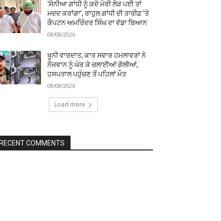
‘ਸੋਨੀਆ ਗਾਂਧੀ ਨੂੰ ਕਦੇ ਮੇਰੀ ਲੋੜ ਪਈ ਤਾਂ
ਮਦਦ ਕਰਾਂਗਾ’, ਰਾਹੁਲ ਗਾਂਧੀ ਦੀ ਤਾਰੀਫ਼ ‘ਤੇ
ਕੈਪਟਨ ਅਮਰਿੰਦਰ ਸਿੰਘ ਦਾ ਵੱਡਾ ਬਿਆਨ
08/08/2026
ਖੂਨੀ ਵਾਰਦਾਤ, ਕਾਰ ਸਵਾਰ ਹਮਲਾਵਰਾਂ ਨੇ
ਨੌਜਵਾਨ ਨੂੰ ਘੇਰ ਕੇ ਚਲਾਈਆਂ ਗੋਲੀਆਂ,
ਹਸਪਤਾਲ ਪਹੁੰਚਣ ਤੋਂ ਪਹਿਲਾਂ ਮੌਤ
08/08/2026
Load more
RECENT COMMENTS