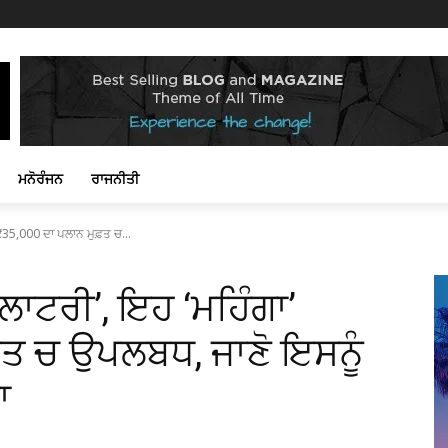
ਮਨੋਰੰਜਨ
ਰਾਜਨੀਤੀ
₹35,000 ਦਾ ਪਲਾਨ ਮੁਫ਼ਤ ਚ...
‘ਲਾਟਰੀ’, ਇਹ ‘ਮਹਿੰਗਾ’
ਫ਼ਤ ਚ ਉਪਲਬਧ, ਜਾਣੋ ਇਸਨੂੰ
ਾ