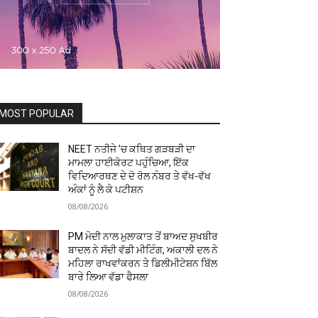
MOST POPULAR
NEET ਨਤੀਜੇ ’ਚ ਕਥਿਤ ਗੜਬੜੀ ਦਾ
ਮਾਮਲਾ ਹਾਈਕੋਰਟ ਪਹੁੰਚਿਆ, ਇੱਕ
ਵਿਦਿਆਰਥਣ ਦੇ ਦੋ ਰੋਲ ਨੰਬਰ ਤੇ ਵੱਖ-ਵੱਖ
ਅੰਕਾਂ ਨੂੰ ਲੈ ਕੇ ਪਟੀਸ਼ਨ
08/08/2026
PM ਮੋਦੀ ਨਾਲ ਮੁਲਾਕਾਤ ਤੋਂ ਬਾਅਦ ਸੁਖਬੀਰ
ਬਾਦਲ ਨੇ ਸੱਦੀ ਵੱਡੀ ਮੀਟਿੰਗ, ਅਕਾਲੀ ਦਲ ਨੇ
ਮਹਿਲਾ ਰਾਖਵਾਂਕਰਨ ਤੇ ਡਿਲੀਮੀਟੇਸ਼ਨ ਬਿੱਲ
ਬਾਰੇ ਲਿਆ ਵੱਡਾ ਫੈਸਲਾ
08/08/2026