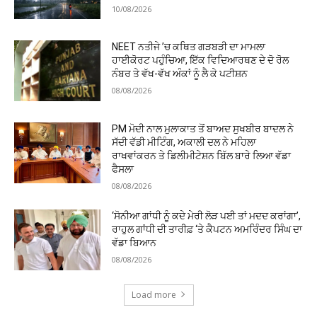
10/08/2026
NEET ਨਤੀਜੇ ’ਚ ਕਥਿਤ ਗੜਬੜੀ ਦਾ ਮਾਮਲਾ
ਹਾਈਕੋਰਟ ਪਹੁੰਚਿਆ, ਇੱਕ ਵਿਦਿਆਰਥਣ ਦੇ ਦੋ ਰੋਲ
ਨੰਬਰ ਤੇ ਵੱਖ-ਵੱਖ ਅੰਕਾਂ ਨੂੰ ਲੈ ਕੇ ਪਟੀਸ਼ਨ
08/08/2026
PM ਮੋਦੀ ਨਾਲ ਮੁਲਾਕਾਤ ਤੋਂ ਬਾਅਦ ਸੁਖਬੀਰ ਬਾਦਲ ਨੇ
ਸੱਦੀ ਵੱਡੀ ਮੀਟਿੰਗ, ਅਕਾਲੀ ਦਲ ਨੇ ਮਹਿਲਾ
ਰਾਖਵਾਂਕਰਨ ਤੇ ਡਿਲੀਮੀਟੇਸ਼ਨ ਬਿੱਲ ਬਾਰੇ ਲਿਆ ਵੱਡਾ
ਫੈਸਲਾ
08/08/2026
‘ਸੋਨੀਆ ਗਾਂਧੀ ਨੂੰ ਕਦੇ ਮੇਰੀ ਲੋੜ ਪਈ ਤਾਂ ਮਦਦ ਕਰਾਂਗਾ’,
ਰਾਹੁਲ ਗਾਂਧੀ ਦੀ ਤਾਰੀਫ਼ ‘ਤੇ ਕੈਪਟਨ ਅਮਰਿੰਦਰ ਸਿੰਘ ਦਾ
ਵੱਡਾ ਬਿਆਨ
08/08/2026
Load more