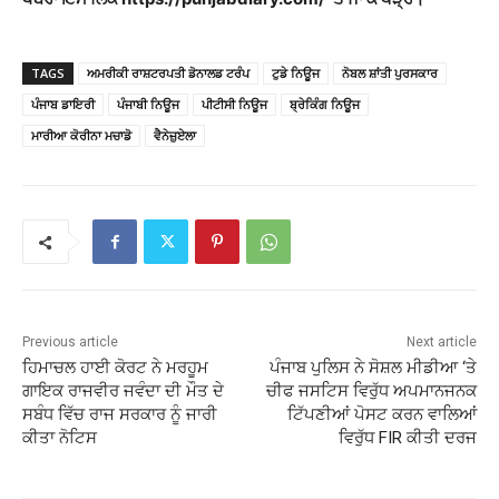
TAGS
ਅਮਰੀਕੀ ਰਾਸ਼ਟਰਪਤੀ ਡੋਨਾਲਡ ਟਰੰਪ
ਟੁਡੇ ਨਿਊਜ
ਨੋਬਲ ਸ਼ਾਂਤੀ ਪੁਰਸਕਾਰ
ਪੰਜਾਬ ਡਾਇਰੀ
ਪੰਜਾਬੀ ਨਿਊਜ
ਪੀਟੀਸੀ ਨਿਊਜ
ਬ੍ਰੇਕਿੰਗ ਨਿਊਜ
ਮਾਰੀਆ ਕੋਰੀਨਾ ਮਚਾਡੋ
ਵੈਨੇਜ਼ੁਏਲਾ
Previous article
Next article
ਹਿਮਾਚਲ ਹਾਈ ਕੋਰਟ ਨੇ ਮਰਹੂਮ
ਪੰਜਾਬ ਪੁਲਿਸ ਨੇ ਸੋਸ਼ਲ ਮੀਡੀਆ ‘ਤੇ
ਗਾਇਕ ਰਾਜਵੀਰ ਜਵੰਦਾ ਦੀ ਮੌਤ ਦੇ
ਚੀਫ ਜਸਟਿਸ ਵਿਰੁੱਧ ਅਪਮਾਨਜਨਕ
ਸਬੰਧ ਵਿੱਚ ਰਾਜ ਸਰਕਾਰ ਨੂੰ ਜਾਰੀ
ਟਿੱਪਣੀਆਂ ਪੋਸਟ ਕਰਨ ਵਾਲਿਆਂ
ਕੀਤਾ ਨੋਟਿਸ
ਵਿਰੁੱਧ FIR ਕੀਤੀ ਦਰਜ