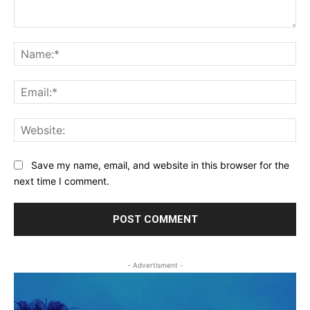
Comment:
Na
Ema
Web
Save my name, email, and website in this browser for the
next time I comment.
- Advertisment -