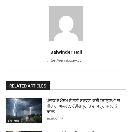
Balwinder Hali
https://punjabdiary.com
RELATED ARTICLES
ਪੰਜਾਬ ਦੇ ਮੌਸਮ ਨੇ ਲਈ ਕਰਵਟ! ਕਈ ਜ਼ਿਲ੍ਹਿਆਂ ‘ਚ
ਮੀਂਹ ਦਾ ਅਲਰਟ, ਚੰਡੀਗੜ੍ਹ ‘ਚ ਵੀ ਵਰ੍ਹ ਸਕਦੇ ਨੇ
ਬੱਦਲ
10/08/2026
ਤਾਜ਼ਾ ਖਬਰ