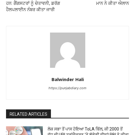
ਹਨ: ਗੈਂਗਸਟਰਾਂ ਨੂੰ ਚੇਤਾਵਨੀ, ਡਰੱਗ
ਮਾਨ ਨੇ ਕੀਤਾ ਐਲਾਨ
ਹੈਲਪਲਾਈਨ ਨੰਬਰ ਕੀਤਾ ਜਾਰੀ
Balwinder Hali
https://punjabdiary.com
RELATED ARTICLES
ਲੋਕ ਸਭਾ ਤੋਂ ਪਾਸ ਹੋਇਆ ToLA ਬਿੱਲ, ਕੀ ₹2000 ਤੋਂ
ਵੱਧ ਦੀ UPI ਟ੍ਰਾਂਜ਼ੈਕਸ਼ਨ ‘ਤੇ ਲੱਗੇਗੀ ਫ਼ੀਸ? RBI ਨੇ ਕੀਤਾ