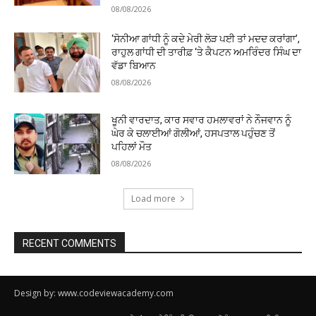
08/08/2026
‘ਸੋਨੀਆ ਗਾਂਧੀ ਨੂੰ ਕਦੇ ਮੇਰੀ ਲੋੜ ਪਈ ਤਾਂ ਮਦਦ ਕਰਾਂਗਾ’,
ਰਾਹੁਲ ਗਾਂਧੀ ਦੀ ਤਾਰੀਫ਼ ‘ਤੇ ਕੈਪਟਨ ਅਮਰਿੰਦਰ ਸਿੰਘ ਦਾ
ਵੱਡਾ ਬਿਆਨ
08/08/2026
ਖੂਨੀ ਵਾਰਦਾਤ, ਕਾਰ ਸਵਾਰ ਹਮਲਾਵਰਾਂ ਨੇ ਨੌਜਵਾਨ ਨੂੰ
ਘੇਰ ਕੇ ਚਲਾਈਆਂ ਗੋਲੀਆਂ, ਹਸਪਤਾਲ ਪਹੁੰਚਣ ਤੋਂ
ਪਹਿਲਾਂ ਮੌਤ
08/08/2026
Load more
RECENT COMMENTS
Design by: www.codeviewacademy.com