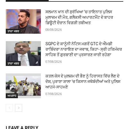
ਸਲਮਾਨ ਖਾਨ ਦੀ ਸੁਰੱਖਿਆ ‘ਚ ਤਾਇਨਾਤ ਪੁਲਿਸ
ਮੁਲਾਜ਼ਮ ਦੀ ਮੌਤ, ਗਲੈਕਸੀ ਅਪਾਰਟਮੈਂਟ ਦੇ ਬਾਹਰ
ਡਿਊਟੀ ਦੌਰਾਨ ਵਿਗੜੀ ਤਬੀਅਤ
08/08/2026
ਤਾਜ਼ਾ ਖਬਰ
SGPC ਦੇ ਕਾਨੂੰਨੀ ਨੋਟਿਸ ਮਗਰੋਂ GTC ਦੇ ਐੱਮਡੀ
ਰਾਬਿੰਦਰਾ ਨਾਰਾਇਣ ਦਾ ਜਵਾਬ, ਕਿਹਾ- ਸ੍ਰੀ ਹਰਿਮੰਦਰ
ਸਾਹਿਬ ਤੋਂ ਗੁਰਬਾਣੀ ਦਾ ਪ੍ਰਸਾਰਣ ਜਾਰੀ ਰਹੇਗਾ
07/08/2026
ਤਾਜ਼ਾ ਖਬਰ
ਕਤਲ ਕੇਸ ਦੇ ਮੁਲਜ਼ਮ ਦੀ ਭੈਣ ਨੂੰ ਹਿਰਾਸਤ ਵਿੱਚ ਲੈਣ ਦੇ
ਦੋਸ਼, ਪੁਰਾਣਾ ਸ਼ਾਲਾ ‘ਚ ਕਿਸਾਨ ਜਥੇਬੰਦੀਆਂ ਅਤੇ ਪੁਲਿਸ
ਆਹਮੋ-ਸਾਹਮਣੇ
07/08/2026
ਅਪਰਾਧ
LEAVE A REPLY