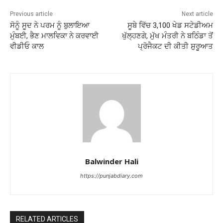
Previous article
Next article
ਸੋਨੂੰ ਸੂਦ ਨੇ ਪਰਮ ਨੂੰ ਬੁਲਾਇਆ
ਸੂਬੇ ਵਿੱਚ 3,100 ਖੇਡ ਸਟੇਡੀਅਮ
ਮੁੰਬਈ, ਭੈਣ ਮਾਲਵਿਕਾ ਨੇ ਕਰਵਾਈ
ਖੁੱਲ੍ਹਣਗੇ, ਮੁੱਖ ਮੰਤਰੀ ਨੇ ਬਠਿੰਡਾ ਤੋਂ
ਵੀਡੀਓ ਕਾਲ
ਪ੍ਰੋਜੈਕਟ ਦੀ ਕੀਤੀ ਸ਼ੁਰੂਆਤ
Balwinder Hali
https://punjabdiary.com
RELATED ARTICLES