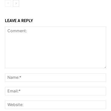
LEAVE A REPLY
Comment:
Na
Ema
Web