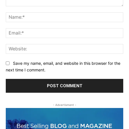
Comment:
Na
Ema
Web
Save my name, email, and website in this browser for the
next time I comment.
- Advertisment -