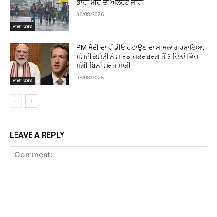
ਭਾਰੀ ਮੀਂਹ ਦਾ ਅਲਰਟ ਜਾਰੀ
06/08/2026
ਤਾਜ਼ਾ ਖਬਰ
PM ਮੋਦੀ ਦਾ ਵੀਡੀਓ ਹਟਾਉਣ ਦਾ ਮਾਮਲਾ ਗਰਮਾਇਆ,
ਸੰਸਦੀ ਕਮੇਟੀ ਨੇ ਮਾਰਕ ਜ਼ੁਕਰਬਰਗ ਤੋਂ 3 ਦਿਨਾਂ ਵਿੱਚ
ਮੰਗੀ ਬਿਨਾਂ ਸ਼ਰਤ ਮਾਫ਼ੀ
05/08/2026
ਤਾਜ਼ਾ ਖਬਰ
LEAVE A REPLY