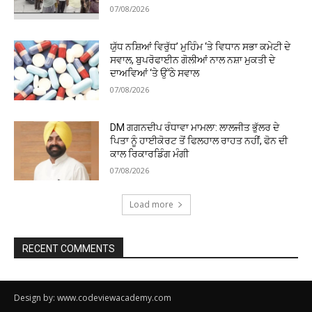
07/08/2026
ਯੁੱਧ ਨਸ਼ਿਆਂ ਵਿਰੁੱਧ’ ਮੁਹਿੰਮ ‘ਤੇ ਵਿਧਾਨ ਸਭਾ ਕਮੇਟੀ ਦੇ
ਸਵਾਲ, ਬੁਪਰੋਫਾਈਨ ਗੋਲੀਆਂ ਨਾਲ ਨਸ਼ਾ ਮੁਕਤੀ ਦੇ
ਦਾਅਵਿਆਂ ‘ਤੇ ਉੱਠੇ ਸਵਾਲ
07/08/2026
DM ਗਗਨਦੀਪ ਰੰਧਾਵਾ ਮਾਮਲਾ: ਲਾਲਜੀਤ ਭੁੱਲਰ ਦੇ
ਪਿਤਾ ਨੂੰ ਹਾਈਕੋਰਟ ਤੋਂ ਫਿਲਹਾਲ ਰਾਹਤ ਨਹੀਂ, ਫੋਨ ਦੀ
ਕਾਲ ਰਿਕਾਰਡਿੰਗ ਮੰਗੀ
07/08/2026
Load more
RECENT COMMENTS
Design by: www.codeviewacademy.com