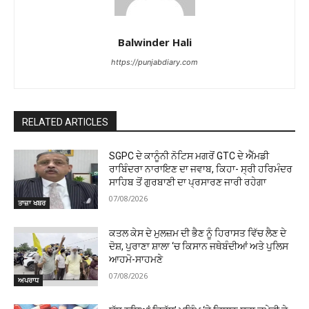
Balwinder Hali
https://punjabdiary.com
RELATED ARTICLES
SGPC ਦੇ ਕਾਨੂੰਨੀ ਨੋਟਿਸ ਮਗਰੋਂ GTC ਦੇ ਐੱਮਡੀ
ਰਾਬਿੰਦਰਾ ਨਾਰਾਇਣ ਦਾ ਜਵਾਬ, ਕਿਹਾ- ਸ੍ਰੀ ਹਰਿਮੰਦਰ
ਸਾਹਿਬ ਤੋਂ ਗੁਰਬਾਣੀ ਦਾ ਪ੍ਰਸਾਰਣ ਜਾਰੀ ਰਹੇਗਾ
07/08/2026
ਤਾਜ਼ਾ ਖਬਰ
ਕਤਲ ਕੇਸ ਦੇ ਮੁਲਜ਼ਮ ਦੀ ਭੈਣ ਨੂੰ ਹਿਰਾਸਤ ਵਿੱਚ ਲੈਣ ਦੇ
ਦੋਸ਼, ਪੁਰਾਣਾ ਸ਼ਾਲਾ ‘ਚ ਕਿਸਾਨ ਜਥੇਬੰਦੀਆਂ ਅਤੇ ਪੁਲਿਸ
ਆਹਮੋ-ਸਾਹਮਣੇ
07/08/2026
ਅਪਰਾਧ