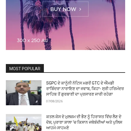
MOST POPULAR
SGPC ਦੇ ਕਾਨੂੰਨੀ ਨੋਟਿਸ ਮਗਰੋਂ GTC ਦੇ ਐੱਮਡੀ
ਰਾਬਿੰਦਰਾ ਨਾਰਾਇਣ ਦਾ ਜਵਾਬ, ਕਿਹਾ- ਸ੍ਰੀ ਹਰਿਮੰਦਰ
ਸਾਹਿਬ ਤੋਂ ਗੁਰਬਾਣੀ ਦਾ ਪ੍ਰਸਾਰਣ ਜਾਰੀ ਰਹੇਗਾ
07/08/2026
ਕਤਲ ਕੇਸ ਦੇ ਮੁਲਜ਼ਮ ਦੀ ਭੈਣ ਨੂੰ ਹਿਰਾਸਤ ਵਿੱਚ ਲੈਣ ਦੇ
ਦੋਸ਼, ਪੁਰਾਣਾ ਸ਼ਾਲਾ ‘ਚ ਕਿਸਾਨ ਜਥੇਬੰਦੀਆਂ ਅਤੇ ਪੁਲਿਸ
ਆਹਮੋ-ਸਾਹਮਣੇ