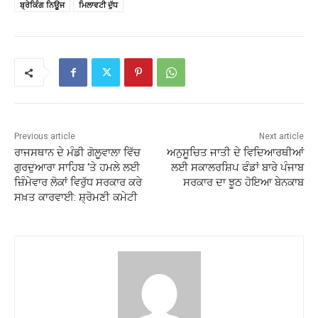
ਬ੍ਰੇਕਿੰਗ ਨਿਊਜ
ਮਿਲਾਵਟੀ ਦੁੱਧ
Previous article
Next article
ਰਾਜਸਥਾਨ ਦੇ ਮੰਡੀ ਗੋਲੂਵਾਲਾ ਵਿੱਚ
ਅਨੁਸੂਚਿਤ ਜਾਤੀ ਦੇ ਵਿਦਿਆਰਥੀਆਂ
ਗੁਰਦੁਆਰਾ ਸਾਹਿਬ ‘ਤੇ ਹਮਲੇ ਲਈ
ਲਈ ਸਕਾਲਰਸ਼ਿਪ ਫੰਡਾਂ ਬਾਰੇ ਪੰਜਾਬ
ਜ਼ਿੰਮੇਵਾਰ ਲੋਕਾਂ ਵਿਰੁੱਧ ਸਰਕਾਰ ਕਰੇ
ਸਰਕਾਰ ਦਾ ਝੂਠ ਹੋਇਆ ਬੇਨਕਾਬ
ਸਖ਼ਤ ਕਾਰਵਾਈ: ਸ਼੍ਰੋਮਣੀ ਕਮੇਟੀ