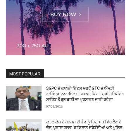
MOST POPULAR
SGPC ਦੇ ਕਾਨੂੰਨੀ ਨੋਟਿਸ ਮਗਰੋਂ GTC ਦੇ ਐੱਮਡੀ
ਰਾਬਿੰਦਰਾ ਨਾਰਾਇਣ ਦਾ ਜਵਾਬ, ਕਿਹਾ- ਸ੍ਰੀ ਹਰਿਮੰਦਰ
ਸਾਹਿਬ ਤੋਂ ਗੁਰਬਾਣੀ ਦਾ ਪ੍ਰਸਾਰਣ ਜਾਰੀ ਰਹੇਗਾ
07/08/2026
ਕਤਲ ਕੇਸ ਦੇ ਮੁਲਜ਼ਮ ਦੀ ਭੈਣ ਨੂੰ ਹਿਰਾਸਤ ਵਿੱਚ ਲੈਣ ਦੇ
ਦੋਸ਼, ਪੁਰਾਣਾ ਸ਼ਾਲਾ ‘ਚ ਕਿਸਾਨ ਜਥੇਬੰਦੀਆਂ ਅਤੇ ਪੁਲਿਸ