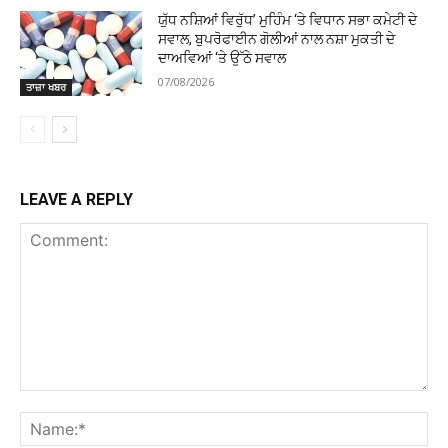
ਯੁੱਧ ਨਸ਼ਿਆਂ ਵਿਰੁੱਧ’ ਮੁਹਿੰਮ ‘ਤੇ ਵਿਧਾਨ ਸਭਾ ਕਮੇਟੀ ਦੇ
ਸਵਾਲ, ਬੁਪਰੋਫਾਈਨ ਗੋਲੀਆਂ ਨਾਲ ਨਸ਼ਾ ਮੁਕਤੀ ਦੇ
ਦਾਅਵਿਆਂ ‘ਤੇ ਉੱਠੇ ਸਵਾਲ
07/08/2026
ਤਾਜ਼ਾ ਖਬਰ
LEAVE A REPLY
Comment:
Na