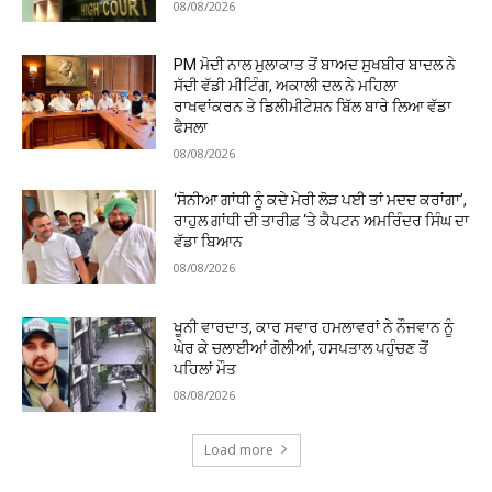
08/08/2026
PM ਮੋਦੀ ਨਾਲ ਮੁਲਾਕਾਤ ਤੋਂ ਬਾਅਦ ਸੁਖਬੀਰ ਬਾਦਲ ਨੇ
ਸੱਦੀ ਵੱਡੀ ਮੀਟਿੰਗ, ਅਕਾਲੀ ਦਲ ਨੇ ਮਹਿਲਾ
ਰਾਖਵਾਂਕਰਨ ਤੇ ਡਿਲੀਮੀਟੇਸ਼ਨ ਬਿੱਲ ਬਾਰੇ ਲਿਆ ਵੱਡਾ
ਫੈਸਲਾ
08/08/2026
‘ਸੋਨੀਆ ਗਾਂਧੀ ਨੂੰ ਕਦੇ ਮੇਰੀ ਲੋੜ ਪਈ ਤਾਂ ਮਦਦ ਕਰਾਂਗਾ’,
ਰਾਹੁਲ ਗਾਂਧੀ ਦੀ ਤਾਰੀਫ਼ ‘ਤੇ ਕੈਪਟਨ ਅਮਰਿੰਦਰ ਸਿੰਘ ਦਾ
ਵੱਡਾ ਬਿਆਨ
08/08/2026
ਖੂਨੀ ਵਾਰਦਾਤ, ਕਾਰ ਸਵਾਰ ਹਮਲਾਵਰਾਂ ਨੇ ਨੌਜਵਾਨ ਨੂੰ
ਘੇਰ ਕੇ ਚਲਾਈਆਂ ਗੋਲੀਆਂ, ਹਸਪਤਾਲ ਪਹੁੰਚਣ ਤੋਂ
ਪਹਿਲਾਂ ਮੌਤ
08/08/2026
Load more