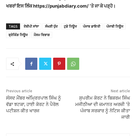
ਖਬਰਾਂ ਇਸ ਲਿੰਕ https://punjabdiary.com/ ‘ਤੇ ਜਾ ਕੇ ਪੜ੍ਹੋ।
TAGS
ਏਬੀਪੀ ਸਾਂਝਾ
ਸੰਘਣੀ ਧੁੰਦ
ਟੁਡੇ ਨਿਊਜ
ਪੰਜਾਬ ਡਾਇਰੀ
ਪੰਜਾਬੀ ਨਿਊਜ
ਬ੍ਰੇਕਿੰਗ ਨਿਊਜ
ਮੌਸਮ ਵਿਭਾਗ
Previous article
Next article
ਸੰਸਦ ਮੈਂਬਰ ਅੰਮ੍ਰਿਤਪਾਲ ਸਿੰਘ ਨੂੰ
ਸੁਪਰੀਮ ਕੋਰਟ ਨੇ ਬਿਕਰਮ ਸਿੰਘ
ਵੱਡਾ ਝਟਕਾ, ਹਾਈ ਕੋਰਟ ਨੇ ਪੈਰੋਲ
ਮਜੀਠੀਆ ਦੀ ਜ਼ਮਾਨਤ ਅਰਜ਼ੀ ‘ਤੇ
ਪਟੀਸ਼ਨ ਕੀਤ ਖਾਰਜ
ਪੰਜਾਬ ਸਰਕਾਰ ਨੂੰ ਨੋਟਿਸ ਕੀਤਾ
ਜਾਰੀ