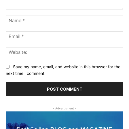
Comment:
Na
Ema
Web
Save my name, email, and website in this browser for the
next time I comment.
- Advertisment -