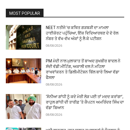
MOST POPULAR
NEET ਨਤੀਜੇ ’ਚ ਕਥਿਤ ਗੜਬੜੀ ਦਾ ਮਾਮਲਾ
ਹਾਈਕੋਰਟ ਪਹੁੰਚਿਆ, ਇੱਕ ਵਿਦਿਆਰਥਣ ਦੇ ਦੋ ਰੋਲ
ਨੰਬਰ ਤੇ ਵੱਖ-ਵੱਖ ਅੰਕਾਂ ਨੂੰ ਲੈ ਕੇ ਪਟੀਸ਼ਨ
08/08/2026
PM ਮੋਦੀ ਨਾਲ ਮੁਲਾਕਾਤ ਤੋਂ ਬਾਅਦ ਸੁਖਬੀਰ ਬਾਦਲ ਨੇ
ਸੱਦੀ ਵੱਡੀ ਮੀਟਿੰਗ, ਅਕਾਲੀ ਦਲ ਨੇ ਮਹਿਲਾ
ਰਾਖਵਾਂਕਰਨ ਤੇ ਡਿਲੀਮੀਟੇਸ਼ਨ ਬਿੱਲ ਬਾਰੇ ਲਿਆ ਵੱਡਾ
ਫੈਸਲਾ
08/08/2026
‘ਸੋਨੀਆ ਗਾਂਧੀ ਨੂੰ ਕਦੇ ਮੇਰੀ ਲੋੜ ਪਈ ਤਾਂ ਮਦਦ ਕਰਾਂਗਾ’,
ਰਾਹੁਲ ਗਾਂਧੀ ਦੀ ਤਾਰੀਫ਼ ‘ਤੇ ਕੈਪਟਨ ਅਮਰਿੰਦਰ ਸਿੰਘ ਦਾ
ਵੱਡਾ ਬਿਆਨ
08/08/2026