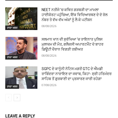
NEET ਨਤੀਜੇ ’ਚ ਕਥਿਤ ਗੜਬੜੀ ਦਾ ਮਾਮਲਾ
ਹਾਈਕੋਰਟ ਪਹੁੰਚਿਆ, ਇੱਕ ਵਿਦਿਆਰਥਣ ਦੇ ਦੋ ਰੋਲ
ਨੰਬਰ ਤੇ ਵੱਖ-ਵੱਖ ਅੰਕਾਂ ਨੂੰ ਲੈ ਕੇ ਪਟੀਸ਼ਨ
08/08/2026
ਤਾਜ਼ਾ ਖਬਰ
ਸਲਮਾਨ ਖਾਨ ਦੀ ਸੁਰੱਖਿਆ ‘ਚ ਤਾਇਨਾਤ ਪੁਲਿਸ
ਮੁਲਾਜ਼ਮ ਦੀ ਮੌਤ, ਗਲੈਕਸੀ ਅਪਾਰਟਮੈਂਟ ਦੇ ਬਾਹਰ
ਡਿਊਟੀ ਦੌਰਾਨ ਵਿਗੜੀ ਤਬੀਅਤ
08/08/2026
ਤਾਜ਼ਾ ਖਬਰ
SGPC ਦੇ ਕਾਨੂੰਨੀ ਨੋਟਿਸ ਮਗਰੋਂ GTC ਦੇ ਐੱਮਡੀ
ਰਾਬਿੰਦਰਾ ਨਾਰਾਇਣ ਦਾ ਜਵਾਬ, ਕਿਹਾ- ਸ੍ਰੀ ਹਰਿਮੰਦਰ
ਸਾਹਿਬ ਤੋਂ ਗੁਰਬਾਣੀ ਦਾ ਪ੍ਰਸਾਰਣ ਜਾਰੀ ਰਹੇਗਾ
07/08/2026
ਤਾਜ਼ਾ ਖਬਰ
LEAVE A REPLY