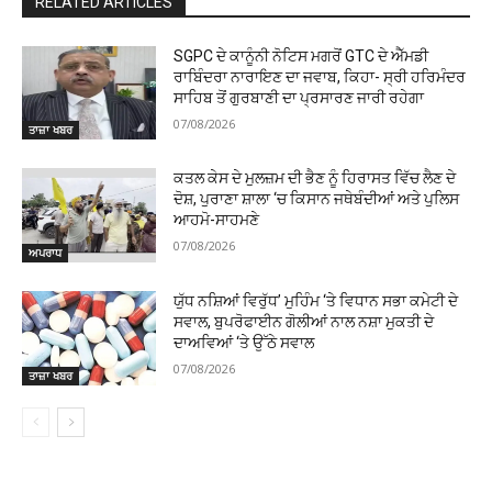
RELATED ARTICLES
SGPC ਦੇ ਕਾਨੂੰਨੀ ਨੋਟਿਸ ਮਗਰੋਂ GTC ਦੇ ਐੱਮਡੀ
ਰਾਬਿੰਦਰਾ ਨਾਰਾਇਣ ਦਾ ਜਵਾਬ, ਕਿਹਾ- ਸ੍ਰੀ ਹਰਿਮੰਦਰ
ਸਾਹਿਬ ਤੋਂ ਗੁਰਬਾਣੀ ਦਾ ਪ੍ਰਸਾਰਣ ਜਾਰੀ ਰਹੇਗਾ
07/08/2026
ਤਾਜ਼ਾ ਖਬਰ
ਕਤਲ ਕੇਸ ਦੇ ਮੁਲਜ਼ਮ ਦੀ ਭੈਣ ਨੂੰ ਹਿਰਾਸਤ ਵਿੱਚ ਲੈਣ ਦੇ
ਦੋਸ਼, ਪੁਰਾਣਾ ਸ਼ਾਲਾ ‘ਚ ਕਿਸਾਨ ਜਥੇਬੰਦੀਆਂ ਅਤੇ ਪੁਲਿਸ
ਆਹਮੋ-ਸਾਹਮਣੇ
07/08/2026
ਅਪਰਾਧ
ਯੁੱਧ ਨਸ਼ਿਆਂ ਵਿਰੁੱਧ’ ਮੁਹਿੰਮ ‘ਤੇ ਵਿਧਾਨ ਸਭਾ ਕਮੇਟੀ ਦੇ
ਸਵਾਲ, ਬੁਪਰੋਫਾਈਨ ਗੋਲੀਆਂ ਨਾਲ ਨਸ਼ਾ ਮੁਕਤੀ ਦੇ
ਦਾਅਵਿਆਂ ‘ਤੇ ਉੱਠੇ ਸਵਾਲ
07/08/2026
ਤਾਜ਼ਾ ਖਬਰ