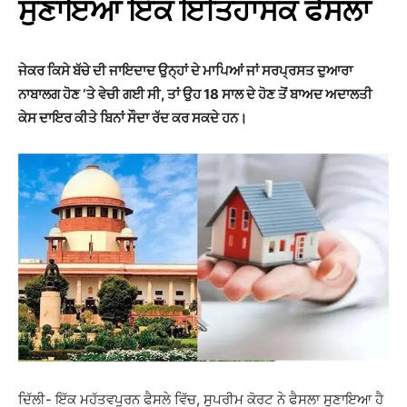
ਸੁਣਾਇਆ ਇੱਕ ਇਤਿਹਾਸਕ ਫੈਸਲਾ
ਜੇਕਰ ਕਿਸੇ ਬੱਚੇ ਦੀ ਜਾਇਦਾਦ ਉਨ੍ਹਾਂ ਦੇ ਮਾਪਿਆਂ ਜਾਂ ਸਰਪ੍ਰਸਤ ਦੁਆਰਾ
ਨਾਬਾਲਗ ਹੋਣ ‘ਤੇ ਵੇਚੀ ਗਈ ਸੀ, ਤਾਂ ਉਹ 18 ਸਾਲ ਦੇ ਹੋਣ ਤੋਂ ਬਾਅਦ ਅਦਾਲਤੀ
ਕੇਸ ਦਾਇਰ ਕੀਤੇ ਬਿਨਾਂ ਸੌਦਾ ਰੱਦ ਕਰ ਸਕਦੇ ਹਨ।
ਦਿੱਲੀ- ਇੱਕ ਮਹੱਤਵਪੂਰਨ ਫੈਸਲੇ ਵਿੱਚ, ਸੁਪਰੀਮ ਕੋਰਟ ਨੇ ਫੈਸਲਾ ਸੁਣਾਇਆ ਹੈ