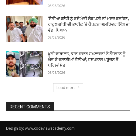
08/08/2026
‘ਸੋਨੀਆ ਗਾਂਧੀ ਨੂੰ ਕਦੇ ਮੇਰੀ ਲੋੜ ਪਈ ਤਾਂ ਮਦਦ ਕਰਾਂਗਾ’,
ਰਾਹੁਲ ਗਾਂਧੀ ਦੀ ਤਾਰੀਫ਼ ‘ਤੇ ਕੈਪਟਨ ਅਮਰਿੰਦਰ ਸਿੰਘ ਦਾ
ਵੱਡਾ ਬਿਆਨ
08/08/2026
ਖੂਨੀ ਵਾਰਦਾਤ, ਕਾਰ ਸਵਾਰ ਹਮਲਾਵਰਾਂ ਨੇ ਨੌਜਵਾਨ ਨੂੰ
ਘੇਰ ਕੇ ਚਲਾਈਆਂ ਗੋਲੀਆਂ, ਹਸਪਤਾਲ ਪਹੁੰਚਣ ਤੋਂ
ਪਹਿਲਾਂ ਮੌਤ
08/08/2026
Load more
RECENT COMMENTS
Design by: www.codeviewacademy.com