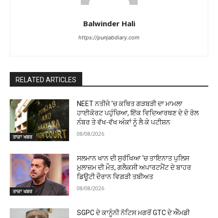
Balwinder Hali
https://punjabdiary.com
RELATED ARTICLES
NEET ਨਤੀਜੇ ’ਚ ਕਥਿਤ ਗੜਬੜੀ ਦਾ ਮਾਮਲਾ
ਹਾਈਕੋਰਟ ਪਹੁੰਚਿਆ, ਇੱਕ ਵਿਦਿਆਰਥਣ ਦੇ ਦੋ ਰੋਲ
ਨੰਬਰ ਤੇ ਵੱਖ-ਵੱਖ ਅੰਕਾਂ ਨੂੰ ਲੈ ਕੇ ਪਟੀਸ਼ਨ
08/08/2026
ਤਾਜ਼ਾ ਖਬਰ
ਸਲਮਾਨ ਖਾਨ ਦੀ ਸੁਰੱਖਿਆ ‘ਚ ਤਾਇਨਾਤ ਪੁਲਿਸ
ਮੁਲਾਜ਼ਮ ਦੀ ਮੌਤ, ਗਲੈਕਸੀ ਅਪਾਰਟਮੈਂਟ ਦੇ ਬਾਹਰ
ਡਿਊਟੀ ਦੌਰਾਨ ਵਿਗੜੀ ਤਬੀਅਤ
08/08/2026
ਤਾਜ਼ਾ ਖਬਰ
SGPC ਦੇ ਕਾਨੂੰਨੀ ਨੋਟਿਸ ਮਗਰੋਂ GTC ਦੇ ਐੱਮਡੀ