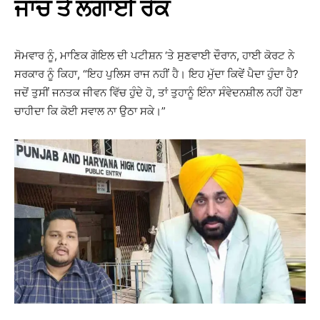
ਜਾਂਚ ਤੇ ਲਗਾਈ ਰੋਕ
ਸੋਮਵਾਰ ਨੂੰ, ਮਾਣਿਕ ​​ਗੋਇਲ ਦੀ ਪਟੀਸ਼ਨ ‘ਤੇ ਸੁਣਵਾਈ ਦੌਰਾਨ, ਹਾਈ ਕੋਰਟ ਨੇ
ਸਰਕਾਰ ਨੂੰ ਕਿਹਾ, “ਇਹ ਪੁਲਿਸ ਰਾਜ ਨਹੀਂ ਹੈ। ਇਹ ਮੁੱਦਾ ਕਿਵੇਂ ਪੈਦਾ ਹੁੰਦਾ ਹੈ?
ਜਦੋਂ ਤੁਸੀਂ ਜਨਤਕ ਜੀਵਨ ਵਿੱਚ ਹੁੰਦੇ ਹੋ, ਤਾਂ ਤੁਹਾਨੂੰ ਇੰਨਾ ਸੰਵੇਦਨਸ਼ੀਲ ਨਹੀਂ ਹੋਣਾ
ਚਾਹੀਦਾ ਕਿ ਕੋਈ ਸਵਾਲ ਨਾ ਉਠਾ ਸਕੇ।”