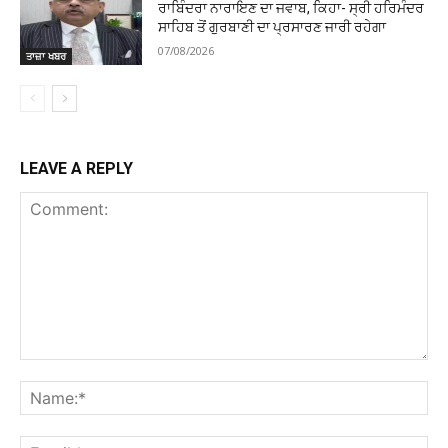
ਰਾਬਿੰਦਰਾ ਨਾਰਾਇਣ ਦਾ ਜਵਾਬ, ਕਿਹਾ- ਸ੍ਰੀ ਹਰਿਮੰਦਰ
ਸਾਹਿਬ ਤੋਂ ਗੁਰਬਾਣੀ ਦਾ ਪ੍ਰਸਾਰਣ ਜਾਰੀ ਰਹੇਗਾ
07/08/2026
ਤਾਜ਼ਾ ਖਬਰ
LEAVE A REPLY
Comment:
Na
Ema