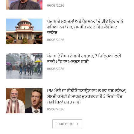
06/08/2026
ਪੰਜਾਬ ਦੇ ਮੁਲਾਜ਼ਮਾਂ ਅਤੇ ਪੈਨਸ਼ਨਰਾਂ ਦੇ ਡੀਏ ਵਿਵਾਦ ਨੇ
ਫੜਿਆ ਨਵਾਂ ਮੋੜ, ਸੁਪਰੀਮ ਕੋਰਟ ਵਿੱਚ ਕੈਵੀਅਟ
ਦਾਇਰ
06/08/2026
ਪੰਜਾਬ ਦੇ ਮੌਸਮ ਨੇ ਫੜੀ ਰਫ਼ਤਾਰ, 7 ਜ਼ਿਲ੍ਹਿਆਂ ਲਈ
ਭਾਰੀ ਮੀਂਹ ਦਾ ਅਲਰਟ ਜਾਰੀ
06/08/2026
PM ਮੋਦੀ ਦਾ ਵੀਡੀਓ ਹਟਾਉਣ ਦਾ ਮਾਮਲਾ ਗਰਮਾਇਆ,
ਸੰਸਦੀ ਕਮੇਟੀ ਨੇ ਮਾਰਕ ਜ਼ੁਕਰਬਰਗ ਤੋਂ 3 ਦਿਨਾਂ ਵਿੱਚ
ਮੰਗੀ ਬਿਨਾਂ ਸ਼ਰਤ ਮਾਫ਼ੀ
05/08/2026
Load more