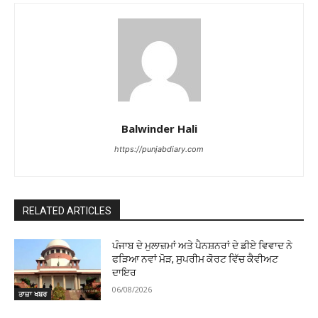
Balwinder Hali
https://punjabdiary.com
RELATED ARTICLES
ਪੰਜਾਬ ਦੇ ਮੁਲਾਜ਼ਮਾਂ ਅਤੇ ਪੈਨਸ਼ਨਰਾਂ ਦੇ ਡੀਏ ਵਿਵਾਦ ਨੇ
ਫੜਿਆ ਨਵਾਂ ਮੋੜ, ਸੁਪਰੀਮ ਕੋਰਟ ਵਿੱਚ ਕੈਵੀਅਟ
ਦਾਇਰ
06/08/2026
ਤਾਜ਼ਾ ਖਬਰ