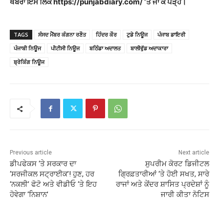
ਖਬਰਾਂ ਇਸ ਲਿੰਕ https://punjabdiary.com/ ‘ਤੇ ਜਾ ਕੇ ਪੜ੍ਹੋ।
TAGS
ਸੰਸਦ ਮੈਂਬਰ ਕੰਗਨਾ ਰਣੌਤ
ਹਿੰਦਰ ਕੌਰ
ਟੁਡੇ ਨਿਊਜ
ਪੰਜਾਬ ਡਾਇਰੀ
ਪੰਜਾਬੀ ਨਿਊਜ
ਪੀਟੀਸੀ ਨਿਊਜ
ਬਠਿੰਡਾ ਅਦਾਲਤ
ਬਾਲੀਵੁੱਡ ਅਦਾਕਾਰਾ
ਬ੍ਰੇਕਿੰਗ ਨਿਊਜ
Previous article
Next article
ਡੀਪਫੇਕਸ ‘ਤੇ ਸਰਕਾਰ ਦਾ
ਸੁਪਰੀਮ ਕੋਰਟ ਡਿਜੀਟਲ
‘ਸਰਜੀਕਲ ਸਟ੍ਰਾਈਕ’! ਹੁਣ, ਹਰ
ਗ੍ਰਿਫ਼ਤਾਰੀਆਂ ‘ਤੇ ਹੋਈ ਸਖਤ, ਸਾਰੇ
‘ਨਕਲੀ’ ਫੋਟੋ ਅਤੇ ਵੀਡੀਓ ‘ਤੇ ਇਹ
ਰਾਜਾਂ ਅਤੇ ਕੇਂਦਰ ਸ਼ਾਸਿਤ ਪ੍ਰਦੇਸ਼ਾਂ ਨੂੰ
ਹੋਵੇਗਾ ‘ਨਿਸ਼ਾਨ’
ਜਾਰੀ ਕੀਤਾ ਨੋਟਿਸ