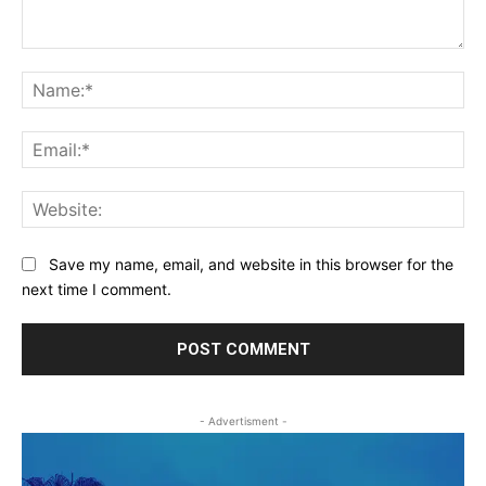
Comment:
Na
Ema
Web
Save my name, email, and website in this browser for the
next time I comment.
- Advertisment -