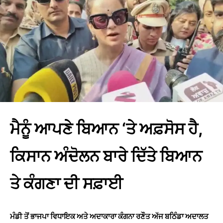
ਮੈਨੂੰ ਆਪਣੇ ਬਿਆਨ ‘ਤੇ ਅਫ਼ਸੋਸ ਹੈ,
ਕਿਸਾਨ ਅੰਦੋਲਨ ਬਾਰੇ ਦਿੱਤੇ ਬਿਆਨ
ਤੇ ਕੰਗਣਾ ਦੀ ਸਫ਼ਾਈ
ਮੰਡੀ ਤੋਂ ਭਾਜਪਾ ਵਿਧਾਇਕ ਅਤੇ ਅਦਾਕਾਰਾ ਕੰਗਨਾ ਰਣੌਤ ਅੱਜ ਬਠਿੰਡਾ ਅਦਾਲਤ