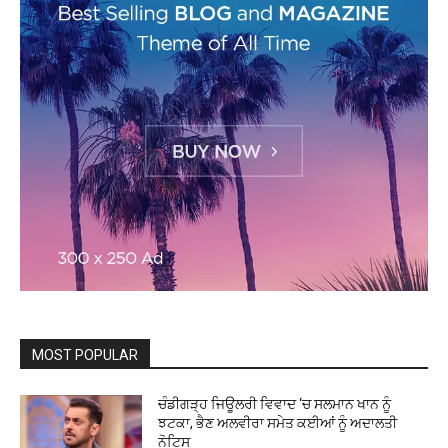
MOST POPULAR
ਚੰਡੀਗੜ੍ਹ ਜਿਊਲਰੀ ਵਿਵਾਦ ‘ਚ ਸਲਮਾਨ ਖਾਨ ਨੂੰ
ਝਟਕਾ, ਭੈਣ ਅਲਵੀਰਾ ਸਮੇਤ ਕਈਆਂ ਨੂੰ ਅਦਾਲਤੀ
ਨੋਟਿਸ