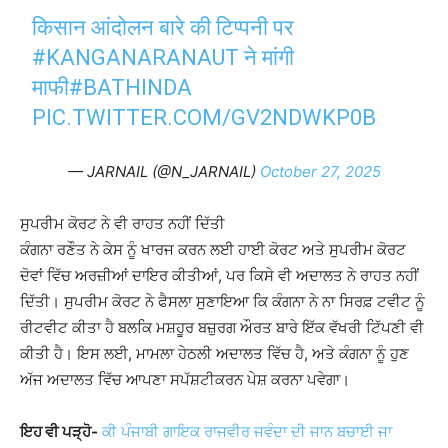
किसान आंदोलन बारे की टिप्पनी पर
#KANGANARANAUT
ने मांगी
माफी
#BATHINDA
PIC.TWITTER.COM/GV2NDWKP0B
— JARNAIL (@N_JARNAIL)
October 27, 2025
ਸੁਪਰੀਮ ਕੋਰਟ ਨੇ ਵੀ ਰਾਹਤ ਨਹੀਂ ਦਿੱਤੀ
ਕੰਗਨਾ ਰਣੌਤ ਨੇ ਕੇਸ ਨੂੰ ਖਾਰਜ ਕਰਨ ਲਈ ਹਾਈ ਕੋਰਟ ਅਤੇ ਸੁਪਰੀਮ ਕੋਰਟ
ਦੋਵਾਂ ਵਿੱਚ ਅਰਜ਼ੀਆਂ ਦਾਇਰ ਕੀਤੀਆਂ, ਪਰ ਕਿਸੇ ਵੀ ਅਦਾਲਤ ਨੇ ਰਾਹਤ ਨਹੀਂ
ਦਿੱਤੀ। ਸੁਪਰੀਮ ਕੋਰਟ ਨੇ ਫੈਸਲਾ ਸੁਣਾਇਆ ਕਿ ਕੰਗਨਾ ਨੇ ਨਾ ਸਿਰਫ਼ ਟਵੀਟ ਨੂੰ
ਰੀਟਵੀਟ ਕੀਤਾ ਹੈ ਬਲਕਿ ਮਸ਼ਹੂਰ ਬਜ਼ੁਰਗ ਔਰਤ ਬਾਰੇ ਇੱਕ ਵੱਖਰੀ ਟਿੱਪਣੀ ਵੀ
ਕੀਤੀ ਹੈ। ਇਸ ਲਈ, ਮਾਮਲਾ ਹੇਠਲੀ ਅਦਾਲਤ ਵਿੱਚ ਹੈ, ਅਤੇ ਕੰਗਨਾ ਨੂੰ ਹੁਣ
ਅੱਜ ਅਦਾਲਤ ਵਿੱਚ ਆਪਣਾ ਸਪੱਸ਼ਟੀਕਰਨ ਪੇਸ਼ ਕਰਨਾ ਪਵੇਗਾ।
ਇਹ ਵੀ ਪੜ੍ਹੋ-
ਕੀ ਪੰਜਾਬੀ ਗਾਇਕ ਰਾਜਵੀਰ ਜਵੰਦਾ ਦੀ ਜਾਨ ਬਚਾਈ ਜਾ