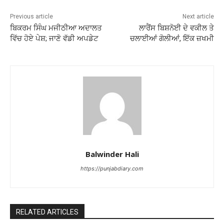
Previous article
Next article
ਬਿਕਰਮ ਸਿੰਘ ਮਜੀਠੀਆ ਅਦਾਲਤ
ਲਾਰੈਂਸ ਬਿਸ਼ਨੋਈ ਦੇ ਵਕੀਲ ਤੇ
ਵਿੱਚ ਹੋਏ ਪੇਸ਼; ਜਾਣੋ ਵੱਡੀ ਅਪਡੇਟ
ਚਲਾਈਆਂ ਗੋਲੀਆਂ, ਇੱਕ ਜ਼ਖਮੀ
Balwinder Hali
https://punjabdiary.com
RELATED ARTICLES