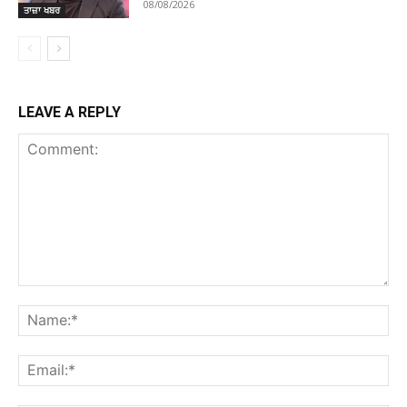
08/08/2026
ਤਾਜ਼ਾ ਖਬਰ
LEAVE A REPLY
Comment:
Na
Ema