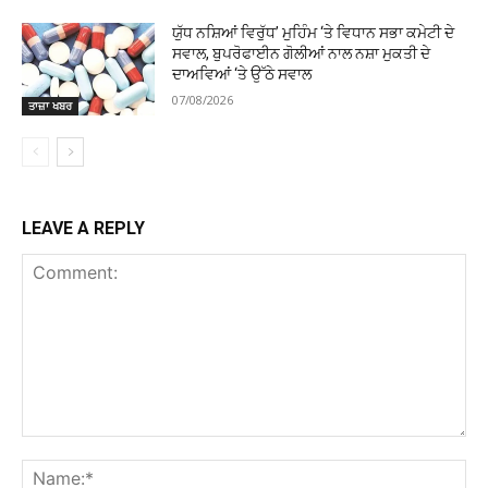
ਯੁੱਧ ਨਸ਼ਿਆਂ ਵਿਰੁੱਧ’ ਮੁਹਿੰਮ ‘ਤੇ ਵਿਧਾਨ ਸਭਾ ਕਮੇਟੀ ਦੇ
ਸਵਾਲ, ਬੁਪਰੋਫਾਈਨ ਗੋਲੀਆਂ ਨਾਲ ਨਸ਼ਾ ਮੁਕਤੀ ਦੇ
ਦਾਅਵਿਆਂ ‘ਤੇ ਉੱਠੇ ਸਵਾਲ
07/08/2026
ਤਾਜ਼ਾ ਖਬਰ
LEAVE A REPLY
Comment:
Na