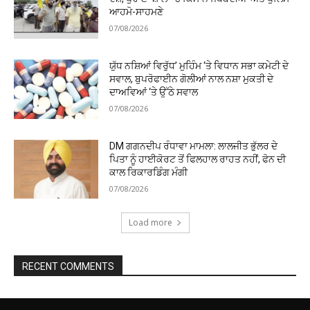
ਆਹਮੋ-ਸਾਹਮਣੇ
07/08/2026
ਯੁੱਧ ਨਸ਼ਿਆਂ ਵਿਰੁੱਧ’ ਮੁਹਿੰਮ ‘ਤੇ ਵਿਧਾਨ ਸਭਾ ਕਮੇਟੀ ਦੇ
ਸਵਾਲ, ਬੁਪਰੋਫਾਈਨ ਗੋਲੀਆਂ ਨਾਲ ਨਸ਼ਾ ਮੁਕਤੀ ਦੇ
ਦਾਅਵਿਆਂ ‘ਤੇ ਉੱਠੇ ਸਵਾਲ
07/08/2026
DM ਗਗਨਦੀਪ ਰੰਧਾਵਾ ਮਾਮਲਾ: ਲਾਲਜੀਤ ਭੁੱਲਰ ਦੇ
ਪਿਤਾ ਨੂੰ ਹਾਈਕੋਰਟ ਤੋਂ ਫਿਲਹਾਲ ਰਾਹਤ ਨਹੀਂ, ਫੋਨ ਦੀ
ਕਾਲ ਰਿਕਾਰਡਿੰਗ ਮੰਗੀ
07/08/2026
Load more
RECENT COMMENTS