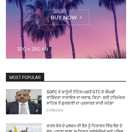
MOST POPULAR
SGPC ਦੇ ਕਾਨੂੰਨੀ ਨੋਟਿਸ ਮਗਰੋਂ GTC ਦੇ ਐੱਮਡੀ
ਰਾਬਿੰਦਰਾ ਨਾਰਾਇਣ ਦਾ ਜਵਾਬ, ਕਿਹਾ- ਸ੍ਰੀ ਹਰਿਮੰਦਰ
ਸਾਹਿਬ ਤੋਂ ਗੁਰਬਾਣੀ ਦਾ ਪ੍ਰਸਾਰਣ ਜਾਰੀ ਰਹੇਗਾ
07/08/2026
ਕਤਲ ਕੇਸ ਦੇ ਮੁਲਜ਼ਮ ਦੀ ਭੈਣ ਨੂੰ ਹਿਰਾਸਤ ਵਿੱਚ ਲੈਣ ਦੇ
ਦੋਸ਼, ਪੁਰਾਣਾ ਸ਼ਾਲਾ ‘ਚ ਕਿਸਾਨ ਜਥੇਬੰਦੀਆਂ ਅਤੇ ਪੁਲਿਸ