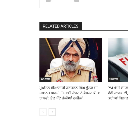
RELATED ARTICLES
ਅਪਰਾਧ
ਅਪਰਾਧ
ਮੁਅੱਤਲ ਡੀਆਈਜੀ ਹਰਚਰਨ ਸਿੰਘ ਭੁੱਲਰ ਦੀ
PM ਮੋਦੀ ਦੀ ਕ
ਜ਼ਮਾਨਤ ਅਰਜ਼ੀ ‘ਤੇ ਹਾਈ ਕੋਰਟ ਨੇ ਫੈਸਲਾ ਕੀਤਾ
ਵੱਡੀ ਕਾਰਵਾਈ,
ਰਾਖਵਾਂ, ਡੇਢ ਘੰਟੇ ਚੱਲੀਆਂ ਦਲੀਲਾਂ
ਕਈਆਂ ਖ਼ਿਲਾਫ