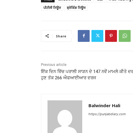
ਪੀਟੀਸੀ ਨਿਊਜ
ਬ੍ਰੇਕਿੰਗ ਨਿਊਜ
Share
Previous article
ਇੱਕ ਦਿਨ ਵਿੱਚ ਪਰਾਲੀ ਸਾੜਨ ਦੇ 147 ਨਵੇਂ ਮਾਮਲੇ ਕੀਤੇ ਦ
ਹੁਣ ਤੱਕ 266 ਐਫਆਈਆਰ ਦਰਜ
Balwinder Hali
https://punjabdiary.com