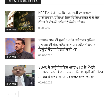
RELATED ARTICLES
NEET ਨਤੀਜੇ ’ਚ ਕਥਿਤ ਗੜਬੜੀ ਦਾ ਮਾਮਲਾ
ਹਾਈਕੋਰਟ ਪਹੁੰਚਿਆ, ਇੱਕ ਵਿਦਿਆਰਥਣ ਦੇ ਦੋ ਰੋਲ
ਨੰਬਰ ਤੇ ਵੱਖ-ਵੱਖ ਅੰਕਾਂ ਨੂੰ ਲੈ ਕੇ ਪਟੀਸ਼ਨ
08/08/2026
ਤਾਜ਼ਾ ਖਬਰ
ਸਲਮਾਨ ਖਾਨ ਦੀ ਸੁਰੱਖਿਆ ‘ਚ ਤਾਇਨਾਤ ਪੁਲਿਸ
ਮੁਲਾਜ਼ਮ ਦੀ ਮੌਤ, ਗਲੈਕਸੀ ਅਪਾਰਟਮੈਂਟ ਦੇ ਬਾਹਰ
ਡਿਊਟੀ ਦੌਰਾਨ ਵਿਗੜੀ ਤਬੀਅਤ
08/08/2026
ਤਾਜ਼ਾ ਖਬਰ
SGPC ਦੇ ਕਾਨੂੰਨੀ ਨੋਟਿਸ ਮਗਰੋਂ GTC ਦੇ ਐੱਮਡੀ
ਰਾਬਿੰਦਰਾ ਨਾਰਾਇਣ ਦਾ ਜਵਾਬ, ਕਿਹਾ- ਸ੍ਰੀ ਹਰਿਮੰਦਰ
ਸਾਹਿਬ ਤੋਂ ਗੁਰਬਾਣੀ ਦਾ ਪ੍ਰਸਾਰਣ ਜਾਰੀ ਰਹੇਗਾ
07/08/2026
ਤਾਜ਼ਾ ਖਬਰ