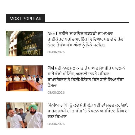
MOST POPULAR
NEET ਨਤੀਜੇ ’ਚ ਕਥਿਤ ਗੜਬੜੀ ਦਾ ਮਾਮਲਾ
ਹਾਈਕੋਰਟ ਪਹੁੰਚਿਆ, ਇੱਕ ਵਿਦਿਆਰਥਣ ਦੇ ਦੋ ਰੋਲ
ਨੰਬਰ ਤੇ ਵੱਖ-ਵੱਖ ਅੰਕਾਂ ਨੂੰ ਲੈ ਕੇ ਪਟੀਸ਼ਨ
08/08/2026
PM ਮੋਦੀ ਨਾਲ ਮੁਲਾਕਾਤ ਤੋਂ ਬਾਅਦ ਸੁਖਬੀਰ ਬਾਦਲ ਨੇ
ਸੱਦੀ ਵੱਡੀ ਮੀਟਿੰਗ, ਅਕਾਲੀ ਦਲ ਨੇ ਮਹਿਲਾ
ਰਾਖਵਾਂਕਰਨ ਤੇ ਡਿਲੀਮੀਟੇਸ਼ਨ ਬਿੱਲ ਬਾਰੇ ਲਿਆ ਵੱਡਾ
ਫੈਸਲਾ
08/08/2026
‘ਸੋਨੀਆ ਗਾਂਧੀ ਨੂੰ ਕਦੇ ਮੇਰੀ ਲੋੜ ਪਈ ਤਾਂ ਮਦਦ ਕਰਾਂਗਾ’,
ਰਾਹੁਲ ਗਾਂਧੀ ਦੀ ਤਾਰੀਫ਼ ‘ਤੇ ਕੈਪਟਨ ਅਮਰਿੰਦਰ ਸਿੰਘ ਦਾ
ਵੱਡਾ ਬਿਆਨ
08/08/2026