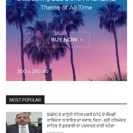
MOST POPULAR
SGPC ਦੇ ਕਾਨੂੰਨੀ ਨੋਟਿਸ ਮਗਰੋਂ GTC ਦੇ ਐੱਮਡੀ
ਰਾਬਿੰਦਰਾ ਨਾਰਾਇਣ ਦਾ ਜਵਾਬ, ਕਿਹਾ- ਸ੍ਰੀ ਹਰਿਮੰਦਰ
ਸਾਹਿਬ ਤੋਂ ਗੁਰਬਾਣੀ ਦਾ ਪ੍ਰਸਾਰਣ ਜਾਰੀ ਰਹੇਗਾ
07/08/2026