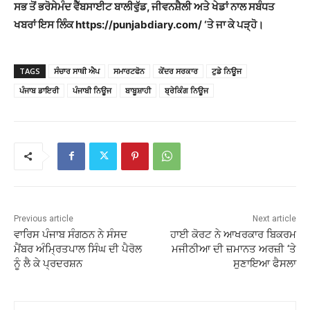
ਸਭ ਤੋਂ ਭਰੋਸੇਮੰਦ ਵੈੱਬਸਾਈਟ ਬਾਲੀਵੁੱਡ, ਜੀਵਨਸ਼ੈਲੀ ਅਤੇ ਖੇਡਾਂ ਨਾਲ ਸਬੰਧਤ
ਖਬਰਾਂ ਇਸ ਲਿੰਕ https://punjabdiary.com/ ‘ਤੇ ਜਾ ਕੇ ਪੜ੍ਹੋ।
TAGS
ਸੰਚਾਰ ਸਾਥੀ ਐਪ
ਸਮਾਰਟਫੋਨ
ਕੇਂਦਰ ਸਰਕਾਰ
ਟੁਡੇ ਨਿਊਜ
ਪੰਜਾਬ ਡਾਇਰੀ
ਪੰਜਾਬੀ ਨਿਊਜ
ਬਾਬੂਸ਼ਾਹੀ
ਬ੍ਰੇਕਿੰਗ ਨਿਊਜ
Previous article
Next article
ਵਾਰਿਸ ਪੰਜਾਬ ਸੰਗਠਨ ਨੇ ਸੰਸਦ
ਹਾਈ ਕੋਰਟ ਨੇ ਆਖਰਕਾਰ ਬਿਕਰਮ
ਮੈਂਬਰ ਅੰਮ੍ਰਿਤਪਾਲ ਸਿੰਘ ਦੀ ਪੈਰੋਲ
ਮਜੀਠੀਆ ਦੀ ਜ਼ਮਾਨਤ ਅਰਜ਼ੀ ‘ਤੇ
ਨੂੰ ਲੈ ਕੇ ਪ੍ਰਦਰਸ਼ਨ
ਸੁਣਾਇਆ ਫੈਸਲਾ