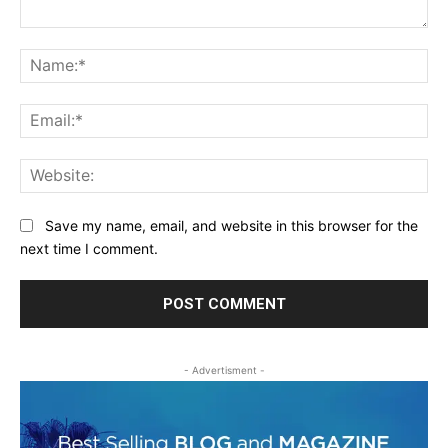
Comment:
Na
Ema
Web
Save my name, email, and website in this browser for the
next time I comment.
- Advertisment -