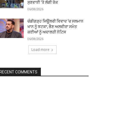
ਸੁਣਵਾਈ ‘ਤੇ ਲੱਗੀ ਰੋਕ
06/08/2026
ਚੰਡੀਗੜ੍ਹ ਜਿਊਲਰੀ ਵਿਵਾਦ ‘ਚ ਸਲਮਾਨ
ਖਾਨ ਨੂੰ ਝਟਕਾ, ਭੈਣ ਅਲਵੀਰਾ ਸਮੇਤ
ਕਈਆਂ ਨੂੰ ਅਦਾਲਤੀ ਨੋਟਿਸ
06/08/2026
Load more
RECENT COMMENTS