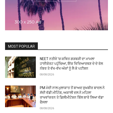
MOST POPULAR
NEET ਨਤੀਜੇ ’ਚ ਕਥਿਤ ਗੜਬੜੀ ਦਾ ਮਾਮਲਾ
ਹਾਈਕੋਰਟ ਪਹੁੰਚਿਆ, ਇੱਕ ਵਿਦਿਆਰਥਣ ਦੇ ਦੋ ਰੋਲ
ਨੰਬਰ ਤੇ ਵੱਖ-ਵੱਖ ਅੰਕਾਂ ਨੂੰ ਲੈ ਕੇ ਪਟੀਸ਼ਨ
08/08/2026
PM ਮੋਦੀ ਨਾਲ ਮੁਲਾਕਾਤ ਤੋਂ ਬਾਅਦ ਸੁਖਬੀਰ ਬਾਦਲ ਨੇ
ਸੱਦੀ ਵੱਡੀ ਮੀਟਿੰਗ, ਅਕਾਲੀ ਦਲ ਨੇ ਮਹਿਲਾ
ਰਾਖਵਾਂਕਰਨ ਤੇ ਡਿਲੀਮੀਟੇਸ਼ਨ ਬਿੱਲ ਬਾਰੇ ਲਿਆ ਵੱਡਾ
ਫੈਸਲਾ
08/08/2026