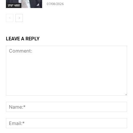
07/08/2026
ਤਾਜ਼ਾ ਖਬਰ
LEAVE A REPLY
Comment:
Na
Ema