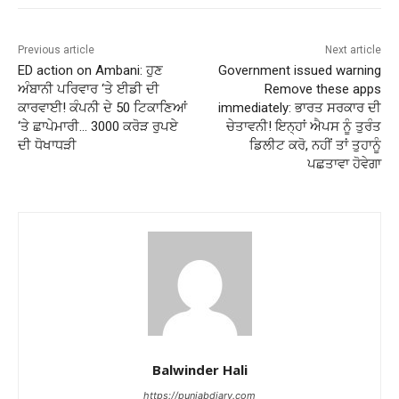
Previous article
Next article
ED action on Ambani: ਹੁਣ
Government issued warning
ਅੰਬਾਨੀ ਪਰਿਵਾਰ ‘ਤੇ ਈਡੀ ਦੀ
Remove these apps
ਕਾਰਵਾਈ! ਕੰਪਨੀ ਦੇ 50 ਟਿਕਾਣਿਆਂ
immediately: ਭਾਰਤ ਸਰਕਾਰ ਦੀ
‘ਤੇ ਛਾਪੇਮਾਰੀ… 3000 ਕਰੋੜ ਰੁਪਏ
ਚੇਤਾਵਨੀ! ਇਨ੍ਹਾਂ ਐਪਸ ਨੂੰ ਤੁਰੰਤ
ਦੀ ਧੋਖਾਧੜੀ
ਡਿਲੀਟ ਕਰੋ, ਨਹੀਂ ਤਾਂ ਤੁਹਾਨੂੰ
ਪਛਤਾਵਾ ਹੋਵੇਗਾ
Balwinder Hali
https://punjabdiary.com