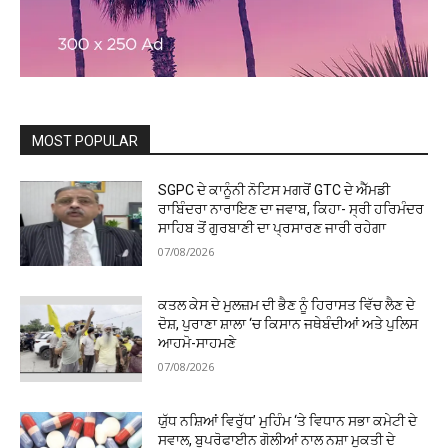
MOST POPULAR
SGPC ਦੇ ਕਾਨੂੰਨੀ ਨੋਟਿਸ ਮਗਰੋਂ GTC ਦੇ ਐੱਮਡੀ
ਰਾਬਿੰਦਰਾ ਨਾਰਾਇਣ ਦਾ ਜਵਾਬ, ਕਿਹਾ- ਸ੍ਰੀ ਹਰਿਮੰਦਰ
ਸਾਹਿਬ ਤੋਂ ਗੁਰਬਾਣੀ ਦਾ ਪ੍ਰਸਾਰਣ ਜਾਰੀ ਰਹੇਗਾ
07/08/2026
ਕਤਲ ਕੇਸ ਦੇ ਮੁਲਜ਼ਮ ਦੀ ਭੈਣ ਨੂੰ ਹਿਰਾਸਤ ਵਿੱਚ ਲੈਣ ਦੇ
ਦੋਸ਼, ਪੁਰਾਣਾ ਸ਼ਾਲਾ ‘ਚ ਕਿਸਾਨ ਜਥੇਬੰਦੀਆਂ ਅਤੇ ਪੁਲਿਸ
ਆਹਮੋ-ਸਾਹਮਣੇ
07/08/2026
ਯੁੱਧ ਨਸ਼ਿਆਂ ਵਿਰੁੱਧ’ ਮੁਹਿੰਮ ‘ਤੇ ਵਿਧਾਨ ਸਭਾ ਕਮੇਟੀ ਦੇ
ਸਵਾਲ, ਬੁਪਰੋਫਾਈਨ ਗੋਲੀਆਂ ਨਾਲ ਨਸ਼ਾ ਮੁਕਤੀ ਦੇ