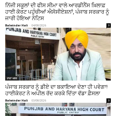
ਨਿੱਜੀ ਸਕੂਲਾਂ ਦੀ ਫੀਸ ਸੀਮਾ ਵਾਲੇ ਆਰਡੀਨੈਂਸ ਖ਼ਿਲਾਫ਼
ਹਾਈ ਕੋਰਟ ਪਹੁੰਚੀਆਂ ਐਸੋਸੀਏਸ਼ਨਾਂ, ਪੰਜਾਬ ਸਰਕਾਰ ਨੂੰ
ਜਾਰੀ ਹੋਇਆ ਨੋਟਿਸ
Balwinder Hali
-
04/08/2026
0
ਤਾਜ਼ਾ ਖਬਰ
ਪੰਜਾਬ ਸਰਕਾਰ ਨੂੰ ਡੀਏ ਦਾ ਬਕਾਇਆ ਦੇਣਾ ਹੀ ਪਵੇਗਾ!
ਹਾਈਕੋਰਟ ਨੇ ਅਪੀਲ ਰੱਦ ਕਰਕੇ ਦਿੱਤਾ ਵੱਡਾ ਫ਼ੈਸਲਾ
Balwinder Hali
-
03/08/2026
0