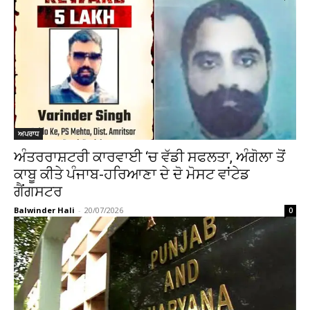
ਅਪਰਾਧ
ਅੰਤਰਰਾਸ਼ਟਰੀ ਕਾਰਵਾਈ ‘ਚ ਵੱਡੀ ਸਫਲਤਾ, ਅੰਗੋਲਾ ਤੋਂ
ਕਾਬੂ ਕੀਤੇ ਪੰਜਾਬ-ਹਰਿਆਣਾ ਦੇ ਦੋ ਮੋਸਟ ਵਾਂਟੇਡ
ਗੈਂਗਸਟਰ
Balwinder Hali
-
20/07/2026
0