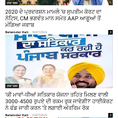
ਤਾਜ਼ਾ ਖਬਰ
2020 ਦੇ ਪ੍ਰਦਰਸ਼ਨ ਮਾਮਲੇ ‘ਚ ਸੁਪਰੀਮ ਕੋਰਟ ਦਾ
ਨੋਟਿਸ, CM ਭਗਵੰਤ ਮਾਨ ਸਮੇਤ AAP ਆਗੂਆਂ ਤੋਂ
ਮੰਗਿਆ ਜਵਾਬ
Balwinder Hali
-
30/07/2026
0
ਤਾਜ਼ਾ ਖਬਰ
‘ਕੀ ਮਾਵਾਂ-ਧੀਆਂ ਸਤਿਕਾਰ ਯੋਜਨਾ ਤਹਿਤ ਮਿਲਣ ਵਾਲੀ
3000-4500 ਰੁਪਏ ਦੀ ਰਕਮ ਰੁਕ ਜਾਵੇਗੀ?’ ਹਾਈਕੋਰਟ
ਨੇ ਫੰਡ ਜਾਰੀ ਕਰਨ ‘ਤੇ ਲਗਾਈ ਅੰਤਰਿਮ ਰੋਕ
Balwinder Hali
-
23/07/2026
0