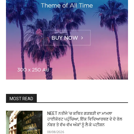
MOST READ
NEET ਨਤੀਜੇ ’ਚ ਕਥਿਤ ਗੜਬੜੀ ਦਾ ਮਾਮਲਾ
ਹਾਈਕੋਰਟ ਪਹੁੰਚਿਆ, ਇੱਕ ਵਿਦਿਆਰਥਣ ਦੇ ਦੋ ਰੋਲ
ਨੰਬਰ ਤੇ ਵੱਖ-ਵੱਖ ਅੰਕਾਂ ਨੂੰ ਲੈ ਕੇ ਪਟੀਸ਼ਨ
08/08/2026