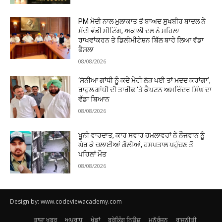
PM ਮੋਦੀ ਨਾਲ ਮੁਲਾਕਾਤ ਤੋਂ ਬਾਅਦ ਸੁਖਬੀਰ ਬਾਦਲ ਨੇ
ਸੱਦੀ ਵੱਡੀ ਮੀਟਿੰਗ, ਅਕਾਲੀ ਦਲ ਨੇ ਮਹਿਲਾ
ਰਾਖਵਾਂਕਰਨ ਤੇ ਡਿਲੀਮੀਟੇਸ਼ਨ ਬਿੱਲ ਬਾਰੇ ਲਿਆ ਵੱਡਾ
ਫੈਸਲਾ
08/08/2026
‘ਸੋਨੀਆ ਗਾਂਧੀ ਨੂੰ ਕਦੇ ਮੇਰੀ ਲੋੜ ਪਈ ਤਾਂ ਮਦਦ ਕਰਾਂਗਾ’,
ਰਾਹੁਲ ਗਾਂਧੀ ਦੀ ਤਾਰੀਫ਼ ‘ਤੇ ਕੈਪਟਨ ਅਮਰਿੰਦਰ ਸਿੰਘ ਦਾ
ਵੱਡਾ ਬਿਆਨ
08/08/2026
ਖੂਨੀ ਵਾਰਦਾਤ, ਕਾਰ ਸਵਾਰ ਹਮਲਾਵਰਾਂ ਨੇ ਨੌਜਵਾਨ ਨੂੰ
ਘੇਰ ਕੇ ਚਲਾਈਆਂ ਗੋਲੀਆਂ, ਹਸਪਤਾਲ ਪਹੁੰਚਣ ਤੋਂ
ਪਹਿਲਾਂ ਮੌਤ
08/08/2026
Design by: www.codeviewacademy.com
ਤਾਜ਼ਾ ਖਬਰ
ਅਪਰਾਧ
ਖੇਡਾਂ
ਬ੍ਰੇਕਿੰਗ ਨਿਊਜ਼
ਮਨੋਰੰਜਨ
ਰਾਜਨੀਤੀ