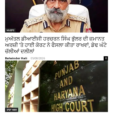
ਅਪਰਾਧ
ਮੁਅੱਤਲ ਡੀਆਈਜੀ ਹਰਚਰਨ ਸਿੰਘ ਭੁੱਲਰ ਦੀ ਜ਼ਮਾਨਤ
ਅਰਜ਼ੀ ‘ਤੇ ਹਾਈ ਕੋਰਟ ਨੇ ਫੈਸਲਾ ਕੀਤਾ ਰਾਖਵਾਂ, ਡੇਢ ਘੰਟੇ
ਚੱਲੀਆਂ ਦਲੀਲਾਂ
Balwinder Hali
-
05/08/2026
0
ਤਾਜ਼ਾ ਖਬਰ