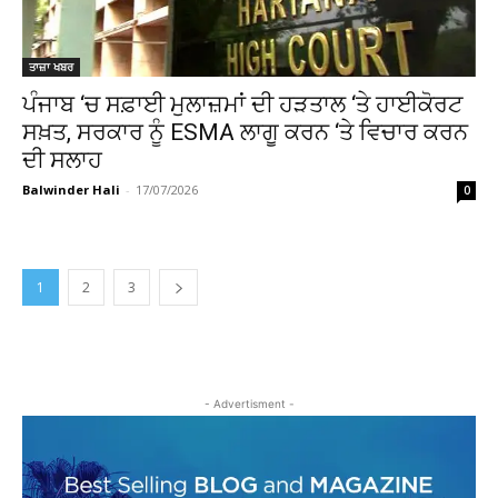
ਤਾਜ਼ਾ ਖਬਰ
ਪੰਜਾਬ ‘ਚ ਸਫ਼ਾਈ ਮੁਲਾਜ਼ਮਾਂ ਦੀ ਹੜਤਾਲ ‘ਤੇ ਹਾਈਕੋਰਟ
ਸਖ਼ਤ, ਸਰਕਾਰ ਨੂੰ ESMA ਲਾਗੂ ਕਰਨ ‘ਤੇ ਵਿਚਾਰ ਕਰਨ
ਦੀ ਸਲਾਹ
Balwinder Hali
-
17/07/2026
0
1
2
3
- Advertisment -