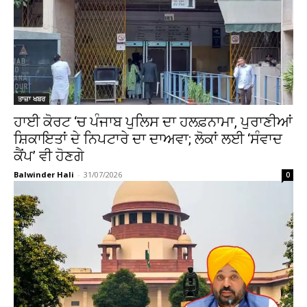
ਤਾਜ਼ਾ ਖਬਰ
ਹਾਈ ਕੋਰਟ ‘ਚ ਪੰਜਾਬ ਪੁਲਿਸ ਦਾ ਹਲਫ਼ਨਾਮਾ, ਪੁਰਾਣੀਆਂ
ਸ਼ਿਕਾਇਤਾਂ ਦੇ ਨਿਪਟਾਰੇ ਦਾ ਦਾਅਵਾ; ਲੋਕਾਂ ਲਈ ‘ਸੰਵਾਦ
ਕੈਂਪ’ ਵੀ ਹੋਣਗੇ
Balwinder Hali
-
31/07/2026
0