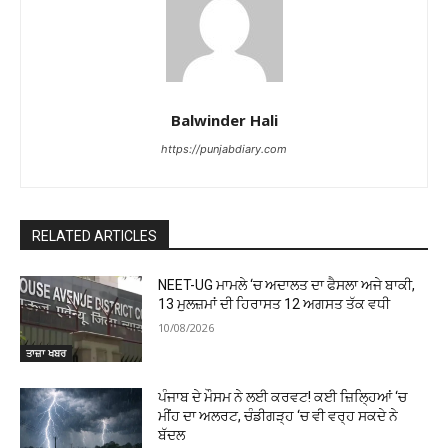
Balwinder Hali
https://punjabdiary.com
RELATED ARTICLES
NEET-UG ਮਾਮਲੇ ‘ਚ ਅਦਾਲਤ ਦਾ ਫੈਸਲਾ ਅਜੇ ਬਾਕੀ,
13 ਮੁਲਜ਼ਮਾਂ ਦੀ ਹਿਰਾਸਤ 12 ਅਗਸਤ ਤੱਕ ਵਧੀ
10/08/2026
ਤਾਜ਼ਾ ਖਬਰ
ਪੰਜਾਬ ਦੇ ਮੌਸਮ ਨੇ ਲਈ ਕਰਵਟ! ਕਈ ਜ਼ਿਲ੍ਹਿਆਂ ‘ਚ
ਮੀਂਹ ਦਾ ਅਲਰਟ, ਚੰਡੀਗੜ੍ਹ ‘ਚ ਵੀ ਵਰ੍ਹ ਸਕਦੇ ਨੇ
ਬੱਦਲ