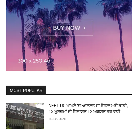
MOST POPULAR
NEET-UG ਮਾਮਲੇ ‘ਚ ਅਦਾਲਤ ਦਾ ਫੈਸਲਾ ਅਜੇ ਬਾਕੀ,
13 ਮੁਲਜ਼ਮਾਂ ਦੀ ਹਿਰਾਸਤ 12 ਅਗਸਤ ਤੱਕ ਵਧੀ
10/08/2026