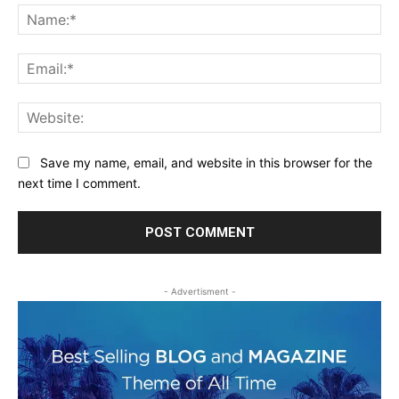
Na
Ema
Web
Save my name, email, and website in this browser for the
next time I comment.
- Advertisment -