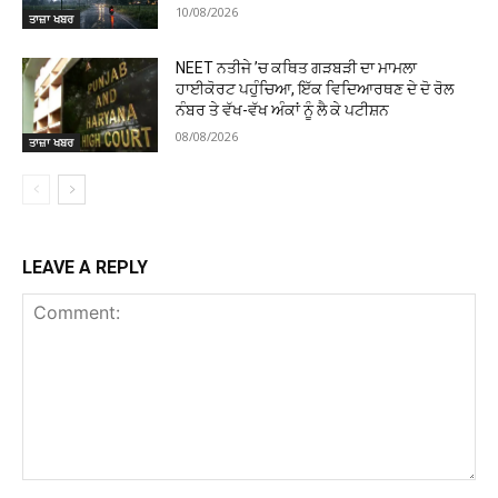
10/08/2026
ਤਾਜ਼ਾ ਖਬਰ
NEET ਨਤੀਜੇ ’ਚ ਕਥਿਤ ਗੜਬੜੀ ਦਾ ਮਾਮਲਾ
ਹਾਈਕੋਰਟ ਪਹੁੰਚਿਆ, ਇੱਕ ਵਿਦਿਆਰਥਣ ਦੇ ਦੋ ਰੋਲ
ਨੰਬਰ ਤੇ ਵੱਖ-ਵੱਖ ਅੰਕਾਂ ਨੂੰ ਲੈ ਕੇ ਪਟੀਸ਼ਨ
08/08/2026
ਤਾਜ਼ਾ ਖਬਰ
LEAVE A REPLY
Comment: