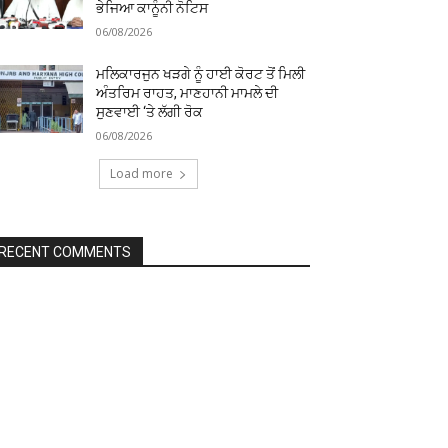
ਭੇਜਿਆ ਕਾਨੂੰਨੀ ਨੋਟਿਸ
06/08/2026
ਮਲਿਕਾਰਜੁਨ ਖੜਗੇ ਨੂੰ ਹਾਈ ਕੋਰਟ ਤੋਂ ਮਿਲੀ
ਅੰਤਰਿਮ ਰਾਹਤ, ਮਾਣਹਾਨੀ ਮਾਮਲੇ ਦੀ
ਸੁਣਵਾਈ ‘ਤੇ ਲੱਗੀ ਰੋਕ
06/08/2026
Load more
RECENT COMMENTS