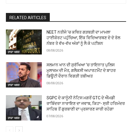
RELATED ARTICLES
NEET ਨਤੀਜੇ ’ਚ ਕਥਿਤ ਗੜਬੜੀ ਦਾ ਮਾਮਲਾ
ਹਾਈਕੋਰਟ ਪਹੁੰਚਿਆ, ਇੱਕ ਵਿਦਿਆਰਥਣ ਦੇ ਦੋ ਰੋਲ
ਨੰਬਰ ਤੇ ਵੱਖ-ਵੱਖ ਅੰਕਾਂ ਨੂੰ ਲੈ ਕੇ ਪਟੀਸ਼ਨ
08/08/2026
ਤਾਜ਼ਾ ਖਬਰ
ਸਲਮਾਨ ਖਾਨ ਦੀ ਸੁਰੱਖਿਆ ‘ਚ ਤਾਇਨਾਤ ਪੁਲਿਸ
ਮੁਲਾਜ਼ਮ ਦੀ ਮੌਤ, ਗਲੈਕਸੀ ਅਪਾਰਟਮੈਂਟ ਦੇ ਬਾਹਰ
ਡਿਊਟੀ ਦੌਰਾਨ ਵਿਗੜੀ ਤਬੀਅਤ
08/08/2026
ਤਾਜ਼ਾ ਖਬਰ
SGPC ਦੇ ਕਾਨੂੰਨੀ ਨੋਟਿਸ ਮਗਰੋਂ GTC ਦੇ ਐੱਮਡੀ
ਰਾਬਿੰਦਰਾ ਨਾਰਾਇਣ ਦਾ ਜਵਾਬ, ਕਿਹਾ- ਸ੍ਰੀ ਹਰਿਮੰਦਰ
ਸਾਹਿਬ ਤੋਂ ਗੁਰਬਾਣੀ ਦਾ ਪ੍ਰਸਾਰਣ ਜਾਰੀ ਰਹੇਗਾ
07/08/2026
ਤਾਜ਼ਾ ਖਬਰ