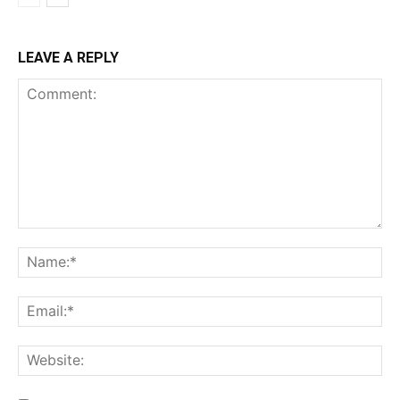
LEAVE A REPLY
Comment:
Na
Ema
Web