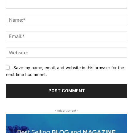
Comment:
Na
Ema
Web
Save my name, email, and website in this browser for the
next time I comment.
- Advertisment -