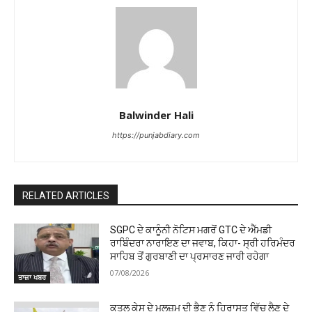
Balwinder Hali
https://punjabdiary.com
RELATED ARTICLES
SGPC ਦੇ ਕਾਨੂੰਨੀ ਨੋਟਿਸ ਮਗਰੋਂ GTC ਦੇ ਐੱਮਡੀ
ਰਾਬਿੰਦਰਾ ਨਾਰਾਇਣ ਦਾ ਜਵਾਬ, ਕਿਹਾ- ਸ੍ਰੀ ਹਰਿਮੰਦਰ
ਸਾਹਿਬ ਤੋਂ ਗੁਰਬਾਣੀ ਦਾ ਪ੍ਰਸਾਰਣ ਜਾਰੀ ਰਹੇਗਾ
07/08/2026
ਤਾਜ਼ਾ ਖਬਰ
ਕਤਲ ਕੇਸ ਦੇ ਮੁਲਜ਼ਮ ਦੀ ਭੈਣ ਨੂੰ ਹਿਰਾਸਤ ਵਿੱਚ ਲੈਣ ਦੇ