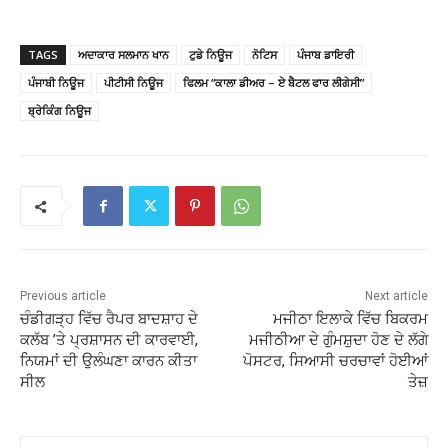
TAGS
ਅਦਾਕਾਰ ਸਲਮਾਨ ਖਾਨ
ਟੁਡੇ ਨਿਊਜ
ਨੋਟਿਸ
ਪੰਜਾਬ ਡਾਇਰੀ
ਪੰਜਾਬੀ ਨਿਊਜ
ਪੀਟੀਸੀ ਨਿਊਜ
ਫਿਲਮ “ਕਾਲਾ ਡੀਅਰ – ਏ ਬੈਟਲ ਫਾਰ ਲੀਗੇਸੀ”
ਬ੍ਰੇਕਿੰਗ ਨਿਊਜ
Previous article
Next article
ਚੰਡੀਗੜ੍ਹ ਵਿੱਚ ਰੈਪਰ ਬਾਦਸ਼ਾਹ ਦੇ
ਮਜੀਠਾ ਇਲਾਕੇ ਵਿੱਚ ਬਿਕਰਮ
ਕਲੱਬ ’ਤੇ ਪ੍ਰਸ਼ਾਸਨ ਦੀ ਕਾਰਵਾਈ,
ਮਜੀਠੀਆ ਦੇ ਗੁੰਮਸ਼ੁਦਾ ਹੋਣ ਦੇ ਲੱਗੇ
ਨਿਯਮਾਂ ਦੀ ਉਲੰਘਣਾ ਕਾਰਨ ਕੀਤਾ
ਪੋਸਟਰ, ਸਿਆਸੀ ਚਰਚਾਵਾਂ ਹੋਈਆਂ
ਸੀਲ
ਤੇਜ਼