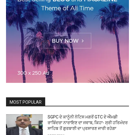
MOST POPULAR
SGPC ਦੇ ਕਾਨੂੰਨੀ ਨੋਟਿਸ ਮਗਰੋਂ GTC ਦੇ ਐੱਮਡੀ
ਰਾਬਿੰਦਰਾ ਨਾਰਾਇਣ ਦਾ ਜਵਾਬ, ਕਿਹਾ- ਸ੍ਰੀ ਹਰਿਮੰਦਰ
ਸਾਹਿਬ ਤੋਂ ਗੁਰਬਾਣੀ ਦਾ ਪ੍ਰਸਾਰਣ ਜਾਰੀ ਰਹੇਗਾ