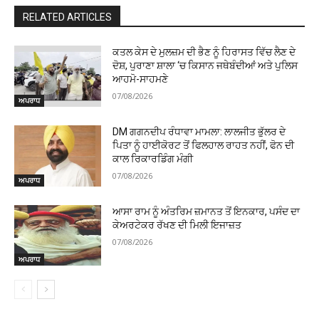
RELATED ARTICLES
ਕਤਲ ਕੇਸ ਦੇ ਮੁਲਜ਼ਮ ਦੀ ਭੈਣ ਨੂੰ ਹਿਰਾਸਤ ਵਿੱਚ ਲੈਣ ਦੇ
ਦੋਸ਼, ਪੁਰਾਣਾ ਸ਼ਾਲਾ ‘ਚ ਕਿਸਾਨ ਜਥੇਬੰਦੀਆਂ ਅਤੇ ਪੁਲਿਸ
ਆਹਮੋ-ਸਾਹਮਣੇ
07/08/2026
ਅਪਰਾਧ
DM ਗਗਨਦੀਪ ਰੰਧਾਵਾ ਮਾਮਲਾ: ਲਾਲਜੀਤ ਭੁੱਲਰ ਦੇ
ਪਿਤਾ ਨੂੰ ਹਾਈਕੋਰਟ ਤੋਂ ਫਿਲਹਾਲ ਰਾਹਤ ਨਹੀਂ, ਫੋਨ ਦੀ
ਕਾਲ ਰਿਕਾਰਡਿੰਗ ਮੰਗੀ
07/08/2026
ਅਪਰਾਧ
ਆਸਾ ਰਾਮ ਨੂੰ ਅੰਤਰਿਮ ਜ਼ਮਾਨਤ ਤੋਂ ਇਨਕਾਰ, ਪਸੰਦ ਦਾ
ਕੇਅਰਟੇਕਰ ਰੱਖਣ ਦੀ ਮਿਲੀ ਇਜਾਜ਼ਤ
07/08/2026
ਅਪਰਾਧ