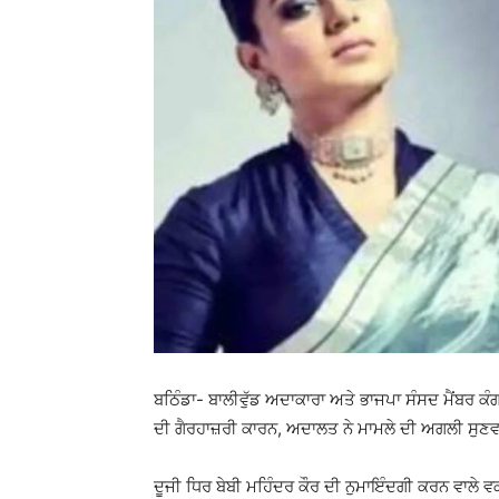
ਬਠਿੰਡਾ- ਬਾਲੀਵੁੱਡ ਅਦਾਕਾਰਾ ਅਤੇ ਭਾਜਪਾ ਸੰਸਦ ਮੈਂਬਰ ਕੰ
ਦੀ ਗੈਰਹਾਜ਼ਰੀ ਕਾਰਨ, ਅਦਾਲਤ ਨੇ ਮਾਮਲੇ ਦੀ ਅਗਲੀ ਸੁ
ਦੂਜੀ ਧਿਰ ਬੇਬੀ ਮਹਿੰਦਰ ਕੌਰ ਦੀ ਨੁਮਾਇੰਦਗੀ ਕਰਨ ਵਾਲੇ ਵ