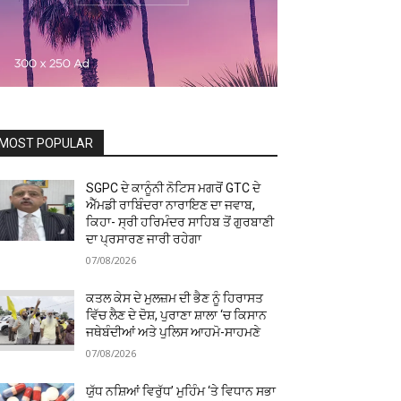
MOST POPULAR
SGPC ਦੇ ਕਾਨੂੰਨੀ ਨੋਟਿਸ ਮਗਰੋਂ GTC ਦੇ
ਐੱਮਡੀ ਰਾਬਿੰਦਰਾ ਨਾਰਾਇਣ ਦਾ ਜਵਾਬ,
ਕਿਹਾ- ਸ੍ਰੀ ਹਰਿਮੰਦਰ ਸਾਹਿਬ ਤੋਂ ਗੁਰਬਾਣੀ
ਦਾ ਪ੍ਰਸਾਰਣ ਜਾਰੀ ਰਹੇਗਾ
07/08/2026
ਕਤਲ ਕੇਸ ਦੇ ਮੁਲਜ਼ਮ ਦੀ ਭੈਣ ਨੂੰ ਹਿਰਾਸਤ
ਵਿੱਚ ਲੈਣ ਦੇ ਦੋਸ਼, ਪੁਰਾਣਾ ਸ਼ਾਲਾ ‘ਚ ਕਿਸਾਨ
ਜਥੇਬੰਦੀਆਂ ਅਤੇ ਪੁਲਿਸ ਆਹਮੋ-ਸਾਹਮਣੇ
07/08/2026
ਯੁੱਧ ਨਸ਼ਿਆਂ ਵਿਰੁੱਧ’ ਮੁਹਿੰਮ ‘ਤੇ ਵਿਧਾਨ ਸਭਾ