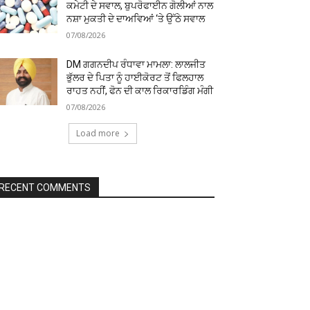
ਕਮੇਟੀ ਦੇ ਸਵਾਲ, ਬੁਪਰੋਫਾਈਨ ਗੋਲੀਆਂ ਨਾਲ
ਨਸ਼ਾ ਮੁਕਤੀ ਦੇ ਦਾਅਵਿਆਂ ‘ਤੇ ਉੱਠੇ ਸਵਾਲ
07/08/2026
DM ਗਗਨਦੀਪ ਰੰਧਾਵਾ ਮਾਮਲਾ: ਲਾਲਜੀਤ
ਭੁੱਲਰ ਦੇ ਪਿਤਾ ਨੂੰ ਹਾਈਕੋਰਟ ਤੋਂ ਫਿਲਹਾਲ
ਰਾਹਤ ਨਹੀਂ, ਫੋਨ ਦੀ ਕਾਲ ਰਿਕਾਰਡਿੰਗ ਮੰਗੀ
07/08/2026
Load more
RECENT COMMENTS