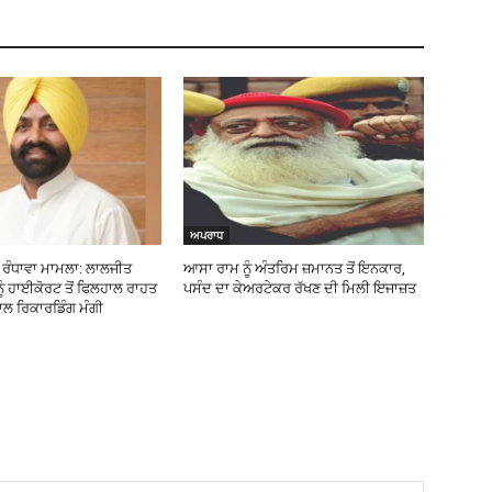
ਅਪਰਾਧ
ੰਧਾਵਾ ਮਾਮਲਾ: ਲਾਲਜੀਤ
ਆਸਾ ਰਾਮ ਨੂੰ ਅੰਤਰਿਮ ਜ਼ਮਾਨਤ ਤੋਂ ਇਨਕਾਰ,
 ਨੂੰ ਹਾਈਕੋਰਟ ਤੋਂ ਫਿਲਹਾਲ ਰਾਹਤ
ਪਸੰਦ ਦਾ ਕੇਅਰਟੇਕਰ ਰੱਖਣ ਦੀ ਮਿਲੀ ਇਜਾਜ਼ਤ
ਕਾਲ ਰਿਕਾਰਡਿੰਗ ਮੰਗੀ