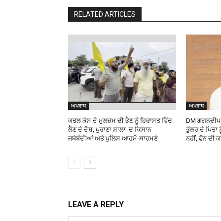
RELATED ARTICLES
ਅਪਰਾਧ
ਅਪਰਾਧ
ਕਤਲ ਕੇਸ ਦੇ ਮੁਲਜ਼ਮ ਦੀ ਭੈਣ ਨੂੰ ਹਿਰਾਸਤ ਵਿੱਚ
DM ਗਗਨਦੀਪ ਰ
ਲੈਣ ਦੇ ਦੋਸ਼, ਪੁਰਾਣਾ ਸ਼ਾਲਾ ‘ਚ ਕਿਸਾਨ
ਭੁੱਲਰ ਦੇ ਪਿਤਾ
ਜਥੇਬੰਦੀਆਂ ਅਤੇ ਪੁਲਿਸ ਆਹਮੋ-ਸਾਹਮਣੇ
ਨਹੀਂ, ਫੋਨ ਦੀ 
LEAVE A REPLY