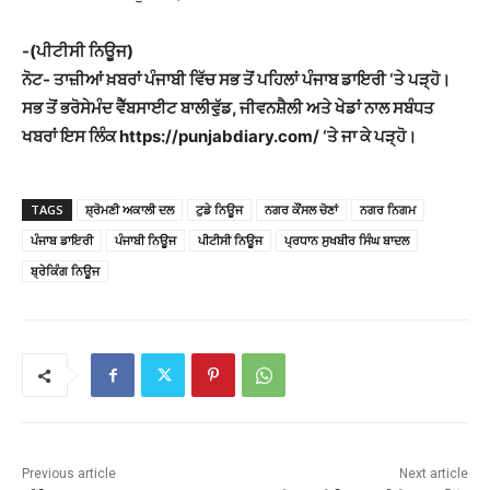
-(ਪੀਟੀਸੀ ਨਿਊਜ)
ਨੋਟ- ਤਾਜ਼ੀਆਂ ਖ਼ਬਰਾਂ ਪੰਜਾਬੀ ਵਿੱਚ ਸਭ ਤੋਂ ਪਹਿਲਾਂ ਪੰਜਾਬ ਡਾਇਰੀ ‘ਤੇ ਪੜ੍ਹੋ।
ਸਭ ਤੋਂ ਭਰੋਸੇਮੰਦ ਵੈੱਬਸਾਈਟ ਬਾਲੀਵੁੱਡ, ਜੀਵਨਸ਼ੈਲੀ ਅਤੇ ਖੇਡਾਂ ਨਾਲ ਸਬੰਧਤ
ਖਬਰਾਂ ਇਸ ਲਿੰਕ https://punjabdiary.com/ ‘ਤੇ ਜਾ ਕੇ ਪੜ੍ਹੋ।
TAGS
ਸ਼੍ਰੋਮਣੀ ਅਕਾਲੀ ਦਲ
ਟੁਡੇ ਨਿਊਜ
ਨਗਰ ਕੌਂਸਲ ਚੋਣਾਂ
ਨਗਰ ਨਿਗਮ
ਪੰਜਾਬ ਡਾਇਰੀ
ਪੰਜਾਬੀ ਨਿਊਜ
ਪੀਟੀਸੀ ਨਿਊਜ
ਪ੍ਰਧਾਨ ਸੁਖਬੀਰ ਸਿੰਘ ਬਾਦਲ
ਬ੍ਰੇਕਿੰਗ ਨਿਊਜ
Previous article
Next article