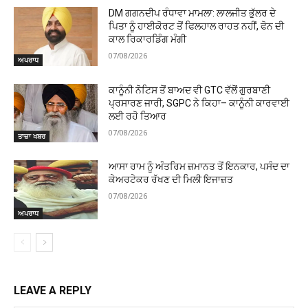
DM ਗਗਨਦੀਪ ਰੰਧਾਵਾ ਮਾਮਲਾ: ਲਾਲਜੀਤ ਭੁੱਲਰ ਦੇ
ਪਿਤਾ ਨੂੰ ਹਾਈਕੋਰਟ ਤੋਂ ਫਿਲਹਾਲ ਰਾਹਤ ਨਹੀਂ, ਫੋਨ ਦੀ
ਕਾਲ ਰਿਕਾਰਡਿੰਗ ਮੰਗੀ
07/08/2026
ਅਪਰਾਧ
ਕਾਨੂੰਨੀ ਨੋਟਿਸ ਤੋਂ ਬਾਅਦ ਵੀ GTC ਵੱਲੋਂ ਗੁਰਬਾਣੀ
ਪ੍ਰਸਾਰਣ ਜਾਰੀ, SGPC ਨੇ ਕਿਹਾ– ਕਾਨੂੰਨੀ ਕਾਰਵਾਈ
ਲਈ ਰਹੋ ਤਿਆਰ
07/08/2026
ਤਾਜ਼ਾ ਖਬਰ
ਆਸਾ ਰਾਮ ਨੂੰ ਅੰਤਰਿਮ ਜ਼ਮਾਨਤ ਤੋਂ ਇਨਕਾਰ, ਪਸੰਦ ਦਾ
ਕੇਅਰਟੇਕਰ ਰੱਖਣ ਦੀ ਮਿਲੀ ਇਜਾਜ਼ਤ
07/08/2026
ਅਪਰਾਧ
LEAVE A REPLY