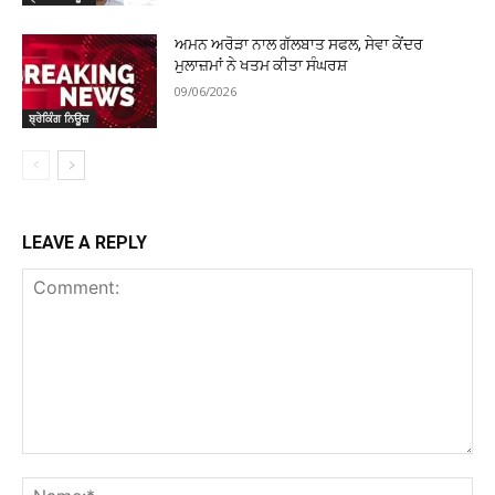
ਅਮਨ ਅਰੋੜਾ ਨਾਲ ਗੱਲਬਾਤ ਸਫਲ, ਸੇਵਾ ਕੇਂਦਰ
ਮੁਲਾਜ਼ਮਾਂ ਨੇ ਖਤਮ ਕੀਤਾ ਸੰਘਰਸ਼
09/06/2026
ਬ੍ਰੇਕਿੰਗ ਨਿਊਜ਼
LEAVE A REPLY
Comment:
Na