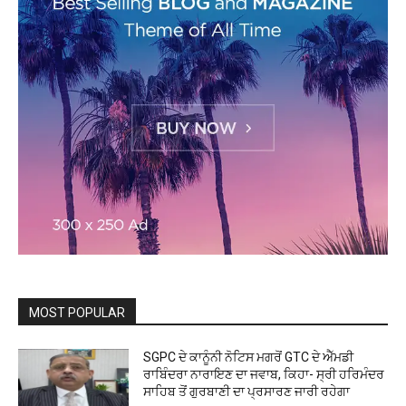
MOST POPULAR
SGPC ਦੇ ਕਾਨੂੰਨੀ ਨੋਟਿਸ ਮਗਰੋਂ GTC ਦੇ ਐੱਮਡੀ
ਰਾਬਿੰਦਰਾ ਨਾਰਾਇਣ ਦਾ ਜਵਾਬ, ਕਿਹਾ- ਸ੍ਰੀ ਹਰਿਮੰਦਰ
ਸਾਹਿਬ ਤੋਂ ਗੁਰਬਾਣੀ ਦਾ ਪ੍ਰਸਾਰਣ ਜਾਰੀ ਰਹੇਗਾ