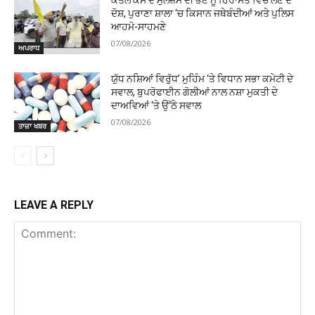
ਦੋਸ਼, ਪੁਰਾਣਾ ਸ਼ਾਲਾ ‘ਚ ਕਿਸਾਨ ਜਥੇਬੰਦੀਆਂ ਅਤੇ ਪੁਲਿਸ
ਆਹਮੋ-ਸਾਹਮਣੇ
07/08/2026
ਅਪਰਾਧ
ਯੁੱਧ ਨਸ਼ਿਆਂ ਵਿਰੁੱਧ’ ਮੁਹਿੰਮ ‘ਤੇ ਵਿਧਾਨ ਸਭਾ ਕਮੇਟੀ ਦੇ
ਸਵਾਲ, ਬੁਪਰੋਫਾਈਨ ਗੋਲੀਆਂ ਨਾਲ ਨਸ਼ਾ ਮੁਕਤੀ ਦੇ
ਦਾਅਵਿਆਂ ‘ਤੇ ਉੱਠੇ ਸਵਾਲ
07/08/2026
ਤਾਜ਼ਾ ਖਬਰ
LEAVE A REPLY