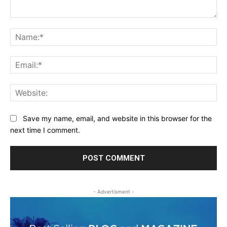
Comment:
Na
Ema
Web
Save my name, email, and website in this browser for the
next time I comment.
- Advertisment -