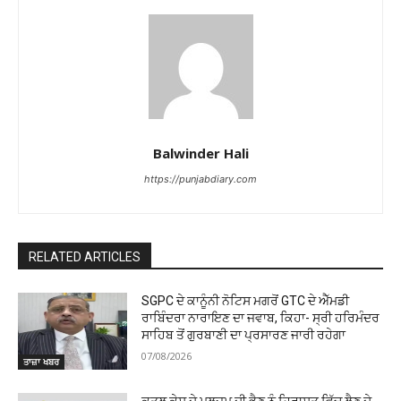
Balwinder Hali
https://punjabdiary.com
RELATED ARTICLES
SGPC ਦੇ ਕਾਨੂੰਨੀ ਨੋਟਿਸ ਮਗਰੋਂ GTC ਦੇ ਐੱਮਡੀ
ਰਾਬਿੰਦਰਾ ਨਾਰਾਇਣ ਦਾ ਜਵਾਬ, ਕਿਹਾ- ਸ੍ਰੀ ਹਰਿਮੰਦਰ
ਸਾਹਿਬ ਤੋਂ ਗੁਰਬਾਣੀ ਦਾ ਪ੍ਰਸਾਰਣ ਜਾਰੀ ਰਹੇਗਾ
07/08/2026
ਤਾਜ਼ਾ ਖਬਰ
ਕਤਲ ਕੇਸ ਦੇ ਮੁਲਜ਼ਮ ਦੀ ਭੈਣ ਨੂੰ ਹਿਰਾਸਤ ਵਿੱਚ ਲੈਣ ਦੇ