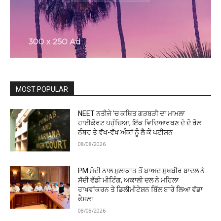
MOST POPULAR
NEET ਨਤੀਜੇ ’ਚ ਕਥਿਤ ਗੜਬੜੀ ਦਾ ਮਾਮਲਾ
ਹਾਈਕੋਰਟ ਪਹੁੰਚਿਆ, ਇੱਕ ਵਿਦਿਆਰਥਣ ਦੇ ਦੋ ਰੋਲ
ਨੰਬਰ ਤੇ ਵੱਖ-ਵੱਖ ਅੰਕਾਂ ਨੂੰ ਲੈ ਕੇ ਪਟੀਸ਼ਨ
08/08/2026
PM ਮੋਦੀ ਨਾਲ ਮੁਲਾਕਾਤ ਤੋਂ ਬਾਅਦ ਸੁਖਬੀਰ ਬਾਦਲ ਨੇ
ਸੱਦੀ ਵੱਡੀ ਮੀਟਿੰਗ, ਅਕਾਲੀ ਦਲ ਨੇ ਮਹਿਲਾ
ਰਾਖਵਾਂਕਰਨ ਤੇ ਡਿਲੀਮੀਟੇਸ਼ਨ ਬਿੱਲ ਬਾਰੇ ਲਿਆ ਵੱਡਾ
ਫੈਸਲਾ
08/08/2026