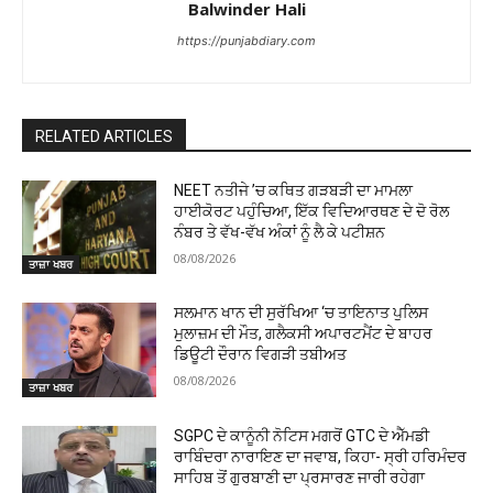
Balwinder Hali
https://punjabdiary.com
RELATED ARTICLES
NEET ਨਤੀਜੇ ’ਚ ਕਥਿਤ ਗੜਬੜੀ ਦਾ ਮਾਮਲਾ
ਹਾਈਕੋਰਟ ਪਹੁੰਚਿਆ, ਇੱਕ ਵਿਦਿਆਰਥਣ ਦੇ ਦੋ ਰੋਲ
ਨੰਬਰ ਤੇ ਵੱਖ-ਵੱਖ ਅੰਕਾਂ ਨੂੰ ਲੈ ਕੇ ਪਟੀਸ਼ਨ
08/08/2026
ਤਾਜ਼ਾ ਖਬਰ
ਸਲਮਾਨ ਖਾਨ ਦੀ ਸੁਰੱਖਿਆ ‘ਚ ਤਾਇਨਾਤ ਪੁਲਿਸ
ਮੁਲਾਜ਼ਮ ਦੀ ਮੌਤ, ਗਲੈਕਸੀ ਅਪਾਰਟਮੈਂਟ ਦੇ ਬਾਹਰ
ਡਿਊਟੀ ਦੌਰਾਨ ਵਿਗੜੀ ਤਬੀਅਤ
08/08/2026
ਤਾਜ਼ਾ ਖਬਰ
SGPC ਦੇ ਕਾਨੂੰਨੀ ਨੋਟਿਸ ਮਗਰੋਂ GTC ਦੇ ਐੱਮਡੀ
ਰਾਬਿੰਦਰਾ ਨਾਰਾਇਣ ਦਾ ਜਵਾਬ, ਕਿਹਾ- ਸ੍ਰੀ ਹਰਿਮੰਦਰ
ਸਾਹਿਬ ਤੋਂ ਗੁਰਬਾਣੀ ਦਾ ਪ੍ਰਸਾਰਣ ਜਾਰੀ ਰਹੇਗਾ