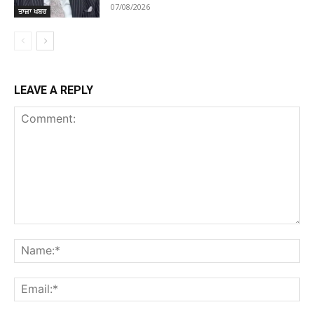
07/08/2026
ਤਾਜ਼ਾ ਖਬਰ
LEAVE A REPLY
Comment:
Na
Ema