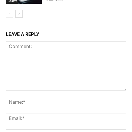
ਅਪਰਾਧ
LEAVE A REPLY
Comment:
Na
Ema