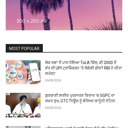
MOST POPULAR
ਲੋਕ ਸਭਾ ਤੋਂ ਪਾਸ ਹੋਇਆ ToLA ਬਿੱਲ, ਕੀ ₹2000 ਤੋਂ
ਵੱਧ ਦੀ UPI ਟ੍ਰਾਂਜ਼ੈਕਸ਼ਨ ‘ਤੇ ਲੱਗੇਗੀ ਫ਼ੀਸ? RBI ਨੇ ਕੀਤਾ
ਸਪੱਸ਼ਟ
06/08/2026
ਗੁਰਬਾਣੀ ਲਾਈਵ ਪ੍ਰਸਾਰਣ ਵਿਵਾਦ ‘ਚ SGPC ਦਾ
ਸਖ਼ਤ ਰੁਖ, GTC ਨਿਊਜ਼ ਨੂੰ ਭੇਜਿਆ ਕਾਨੂੰਨੀ ਨੋਟਿਸ
06/08/2026