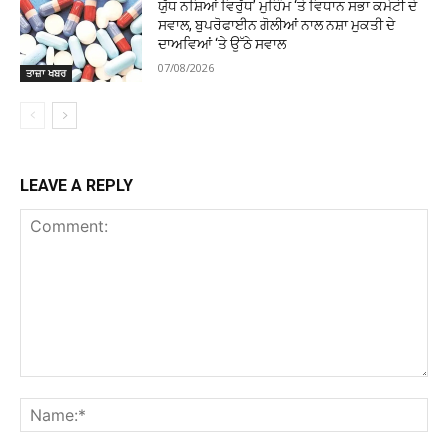
ਯੁੱਧ ਨਸ਼ਿਆਂ ਵਿਰੁੱਧ’ ਮੁਹਿੰਮ ‘ਤੇ ਵਿਧਾਨ ਸਭਾ ਕਮੇਟੀ ਦੇ
ਸਵਾਲ, ਬੁਪਰੋਫਾਈਨ ਗੋਲੀਆਂ ਨਾਲ ਨਸ਼ਾ ਮੁਕਤੀ ਦੇ
ਦਾਅਵਿਆਂ ‘ਤੇ ਉੱਠੇ ਸਵਾਲ
07/08/2026
ਤਾਜ਼ਾ ਖਬਰ
LEAVE A REPLY
Comment:
Na