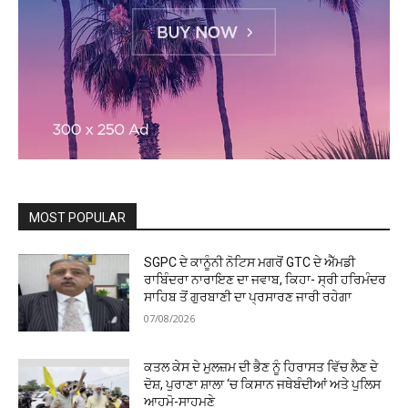
MOST POPULAR
SGPC ਦੇ ਕਾਨੂੰਨੀ ਨੋਟਿਸ ਮਗਰੋਂ GTC ਦੇ ਐੱਮਡੀ
ਰਾਬਿੰਦਰਾ ਨਾਰਾਇਣ ਦਾ ਜਵਾਬ, ਕਿਹਾ- ਸ੍ਰੀ ਹਰਿਮੰਦਰ
ਸਾਹਿਬ ਤੋਂ ਗੁਰਬਾਣੀ ਦਾ ਪ੍ਰਸਾਰਣ ਜਾਰੀ ਰਹੇਗਾ
07/08/2026
ਕਤਲ ਕੇਸ ਦੇ ਮੁਲਜ਼ਮ ਦੀ ਭੈਣ ਨੂੰ ਹਿਰਾਸਤ ਵਿੱਚ ਲੈਣ ਦੇ
ਦੋਸ਼, ਪੁਰਾਣਾ ਸ਼ਾਲਾ ‘ਚ ਕਿਸਾਨ ਜਥੇਬੰਦੀਆਂ ਅਤੇ ਪੁਲਿਸ
ਆਹਮੋ-ਸਾਹਮਣੇ