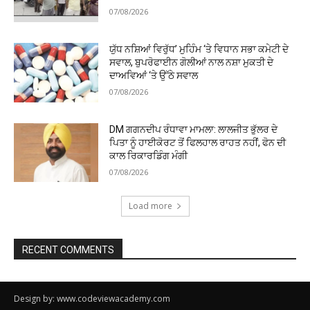
07/08/2026
ਯੁੱਧ ਨਸ਼ਿਆਂ ਵਿਰੁੱਧ’ ਮੁਹਿੰਮ ‘ਤੇ ਵਿਧਾਨ ਸਭਾ ਕਮੇਟੀ ਦੇ
ਸਵਾਲ, ਬੁਪਰੋਫਾਈਨ ਗੋਲੀਆਂ ਨਾਲ ਨਸ਼ਾ ਮੁਕਤੀ ਦੇ
ਦਾਅਵਿਆਂ ‘ਤੇ ਉੱਠੇ ਸਵਾਲ
07/08/2026
DM ਗਗਨਦੀਪ ਰੰਧਾਵਾ ਮਾਮਲਾ: ਲਾਲਜੀਤ ਭੁੱਲਰ ਦੇ
ਪਿਤਾ ਨੂੰ ਹਾਈਕੋਰਟ ਤੋਂ ਫਿਲਹਾਲ ਰਾਹਤ ਨਹੀਂ, ਫੋਨ ਦੀ
ਕਾਲ ਰਿਕਾਰਡਿੰਗ ਮੰਗੀ
07/08/2026
Load more
RECENT COMMENTS
Design by: www.codeviewacademy.com