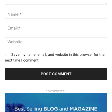
Comment:
Na
Ema
Web
Save my name, email, and website in this browser for the
next time I comment.
- Advertisment -