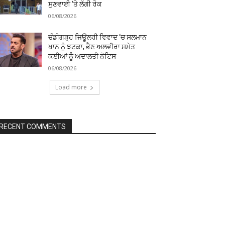
ਸੁਣਵਾਈ ‘ਤੇ ਲੱਗੀ ਰੋਕ
06/08/2026
ਚੰਡੀਗੜ੍ਹ ਜਿਊਲਰੀ ਵਿਵਾਦ ‘ਚ ਸਲਮਾਨ
ਖਾਨ ਨੂੰ ਝਟਕਾ, ਭੈਣ ਅਲਵੀਰਾ ਸਮੇਤ
ਕਈਆਂ ਨੂੰ ਅਦਾਲਤੀ ਨੋਟਿਸ
06/08/2026
Load more
RECENT COMMENTS