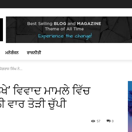
ਮਨੋਰੰਜਨ
ਰਾਜਨੀਤੀ
ਯੋਗਰਾਜ ਸਿੰਘ ਨੇ...
ਲੁਖੇ’ ਵਿਵਾਦ ਮਾਮਲੇ ਵਿੱਚ
 ਵਾਰ ਤੋੜੀ ਚੁੱਪੀ
57
0