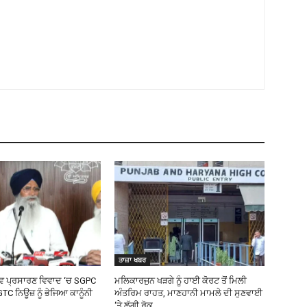
ਤਾਜ਼ਾ ਖਬਰ
ਵ ਪ੍ਰਸਾਰਣ ਵਿਵਾਦ ‘ਚ SGPC
ਮਲਿਕਾਰਜੁਨ ਖੜਗੇ ਨੂੰ ਹਾਈ ਕੋਰਟ ਤੋਂ ਮਿਲੀ
GTC ਨਿਊਜ਼ ਨੂੰ ਭੇਜਿਆ ਕਾਨੂੰਨੀ
ਅੰਤਰਿਮ ਰਾਹਤ, ਮਾਣਹਾਨੀ ਮਾਮਲੇ ਦੀ ਸੁਣਵਾਈ
‘ਤੇ ਲੱਗੀ ਰੋਕ