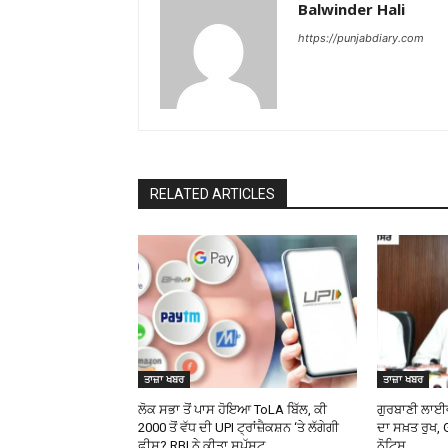
Balwinder Hali
https://punjabdiary.com
RELATED ARTICLES
ਤਾਜ਼ਾ ਖਬਰ
ਤਾਜ਼ਾ ਖਬਰ
ਲੋਕ ਸਭਾ ਤੋਂ ਪਾਸ ਹੋਇਆ ToLA ਬਿੱਲ, ਕੀ
ਗੁਰਬਾਣੀ ਲਾਈ
₹2000 ਤੋਂ ਵੱਧ ਦੀ UPI ਟ੍ਰਾਂਜ਼ੈਕਸ਼ਨ ‘ਤੇ ਲੱਗੇਗੀ
ਦਾ ਸਖ਼ਤ ਰੁਖ, 
ਫ਼ੀਸ? RBI ਨੇ ਕੀਤਾ ਸਪੱਸ਼ਟ
ਨੋਟਿਸ