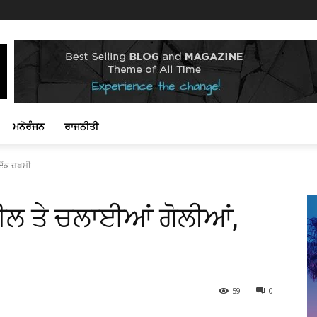
ਮਨੋਰੰਜਨ
ਰਾਜਨੀਤੀ
ਇੱਕ ਜ਼ਖਮੀ
ਕੀਲ ਤੇ ਚਲਾਈਆਂ ਗੋਲੀਆਂ,
59
0