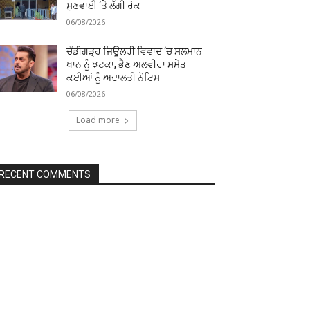
ਸੁਣਵਾਈ ‘ਤੇ ਲੱਗੀ ਰੋਕ
06/08/2026
ਚੰਡੀਗੜ੍ਹ ਜਿਊਲਰੀ ਵਿਵਾਦ ‘ਚ ਸਲਮਾਨ
ਖਾਨ ਨੂੰ ਝਟਕਾ, ਭੈਣ ਅਲਵੀਰਾ ਸਮੇਤ
ਕਈਆਂ ਨੂੰ ਅਦਾਲਤੀ ਨੋਟਿਸ
06/08/2026
Load more
RECENT COMMENTS