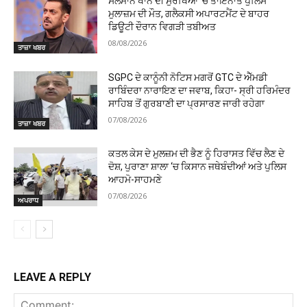
ਸਲਮਾਨ ਖਾਨ ਦੀ ਸੁਰੱਖਿਆ ‘ਚ ਤਾਇਨਾਤ ਪੁਲਿਸ
ਮੁਲਾਜ਼ਮ ਦੀ ਮੌਤ, ਗਲੈਕਸੀ ਅਪਾਰਟਮੈਂਟ ਦੇ ਬਾਹਰ
ਡਿਊਟੀ ਦੌਰਾਨ ਵਿਗੜੀ ਤਬੀਅਤ
08/08/2026
ਤਾਜ਼ਾ ਖਬਰ
SGPC ਦੇ ਕਾਨੂੰਨੀ ਨੋਟਿਸ ਮਗਰੋਂ GTC ਦੇ ਐੱਮਡੀ
ਰਾਬਿੰਦਰਾ ਨਾਰਾਇਣ ਦਾ ਜਵਾਬ, ਕਿਹਾ- ਸ੍ਰੀ ਹਰਿਮੰਦਰ
ਸਾਹਿਬ ਤੋਂ ਗੁਰਬਾਣੀ ਦਾ ਪ੍ਰਸਾਰਣ ਜਾਰੀ ਰਹੇਗਾ
07/08/2026
ਤਾਜ਼ਾ ਖਬਰ
ਕਤਲ ਕੇਸ ਦੇ ਮੁਲਜ਼ਮ ਦੀ ਭੈਣ ਨੂੰ ਹਿਰਾਸਤ ਵਿੱਚ ਲੈਣ ਦੇ
ਦੋਸ਼, ਪੁਰਾਣਾ ਸ਼ਾਲਾ ‘ਚ ਕਿਸਾਨ ਜਥੇਬੰਦੀਆਂ ਅਤੇ ਪੁਲਿਸ
ਆਹਮੋ-ਸਾਹਮਣੇ
07/08/2026
ਅਪਰਾਧ
LEAVE A REPLY