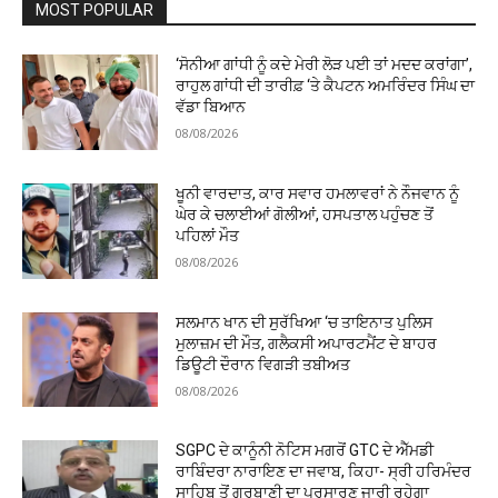
MOST POPULAR
‘ਸੋਨੀਆ ਗਾਂਧੀ ਨੂੰ ਕਦੇ ਮੇਰੀ ਲੋੜ ਪਈ ਤਾਂ ਮਦਦ ਕਰਾਂਗਾ’,
ਰਾਹੁਲ ਗਾਂਧੀ ਦੀ ਤਾਰੀਫ਼ ‘ਤੇ ਕੈਪਟਨ ਅਮਰਿੰਦਰ ਸਿੰਘ ਦਾ
ਵੱਡਾ ਬਿਆਨ
08/08/2026
ਖੂਨੀ ਵਾਰਦਾਤ, ਕਾਰ ਸਵਾਰ ਹਮਲਾਵਰਾਂ ਨੇ ਨੌਜਵਾਨ ਨੂੰ
ਘੇਰ ਕੇ ਚਲਾਈਆਂ ਗੋਲੀਆਂ, ਹਸਪਤਾਲ ਪਹੁੰਚਣ ਤੋਂ
ਪਹਿਲਾਂ ਮੌਤ
08/08/2026
ਸਲਮਾਨ ਖਾਨ ਦੀ ਸੁਰੱਖਿਆ ‘ਚ ਤਾਇਨਾਤ ਪੁਲਿਸ
ਮੁਲਾਜ਼ਮ ਦੀ ਮੌਤ, ਗਲੈਕਸੀ ਅਪਾਰਟਮੈਂਟ ਦੇ ਬਾਹਰ
ਡਿਊਟੀ ਦੌਰਾਨ ਵਿਗੜੀ ਤਬੀਅਤ
08/08/2026
SGPC ਦੇ ਕਾਨੂੰਨੀ ਨੋਟਿਸ ਮਗਰੋਂ GTC ਦੇ ਐੱਮਡੀ
ਰਾਬਿੰਦਰਾ ਨਾਰਾਇਣ ਦਾ ਜਵਾਬ, ਕਿਹਾ- ਸ੍ਰੀ ਹਰਿਮੰਦਰ
ਸਾਹਿਬ ਤੋਂ ਗੁਰਬਾਣੀ ਦਾ ਪ੍ਰਸਾਰਣ ਜਾਰੀ ਰਹੇਗਾ