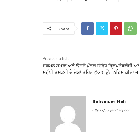
Share
Previous article
ਜਗਮਨ ਸਮਰਾ ਅਤੇ ਉਸਦੇ ਪੁੱਤਰ ਵਿਰੁੱਧ ਕ੍ਰਿਪਟੋਕਰੰਸੀ ਅਤ
ਮਨੁੱਖੀ ਤਸਕਰੀ ਦੇ ਦੋਸ਼ਾਂ ਤਹਿਤ ਲੁੱਕਆਊਟ ਨੋਟਿਸ ਕੀਤਾ ਜ
Balwinder Hali
https://punjabdiary.com