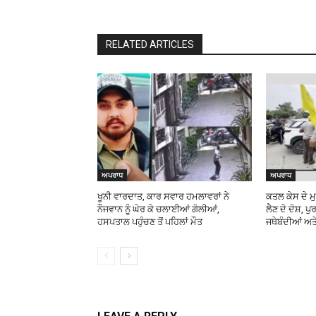
RELATED ARTICLES
ਅਪਰਾਧ
ਅਪਰਾਧ
ਖੂਨੀ ਵਾਰਦਾਤ, ਕਾਰ ਸਵਾਰ ਹਮਲਾਵਰਾਂ ਨੇ
ਕਤਲ ਕੇਸ ਦੇ ਮੁ
ਨੌਜਵਾਨ ਨੂੰ ਘੇਰ ਕੇ ਚਲਾਈਆਂ ਗੋਲੀਆਂ,
ਲੈਣ ਦੇ ਦੋਸ਼, ਪ
ਹਸਪਤਾਲ ਪਹੁੰਚਣ ਤੋਂ ਪਹਿਲਾਂ ਮੌਤ
ਜਥੇਬੰਦੀਆਂ ਅਤ