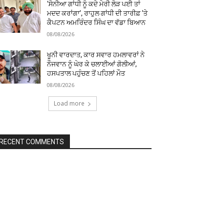
‘ਸੋਨੀਆ ਗਾਂਧੀ ਨੂੰ ਕਦੇ ਮੇਰੀ ਲੋੜ ਪਈ ਤਾਂ
ਮਦਦ ਕਰਾਂਗਾ’, ਰਾਹੁਲ ਗਾਂਧੀ ਦੀ ਤਾਰੀਫ਼ ‘ਤੇ
ਕੈਪਟਨ ਅਮਰਿੰਦਰ ਸਿੰਘ ਦਾ ਵੱਡਾ ਬਿਆਨ
08/08/2026
ਖੂਨੀ ਵਾਰਦਾਤ, ਕਾਰ ਸਵਾਰ ਹਮਲਾਵਰਾਂ ਨੇ
ਨੌਜਵਾਨ ਨੂੰ ਘੇਰ ਕੇ ਚਲਾਈਆਂ ਗੋਲੀਆਂ,
ਹਸਪਤਾਲ ਪਹੁੰਚਣ ਤੋਂ ਪਹਿਲਾਂ ਮੌਤ
08/08/2026
Load more
RECENT COMMENTS