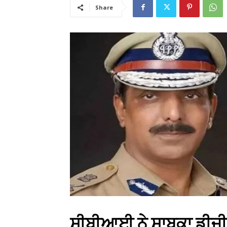
Share
ਸੀਬੀਆਈ ਨੇ ਸਾਬਕਾ ਡੀਜੀਪ