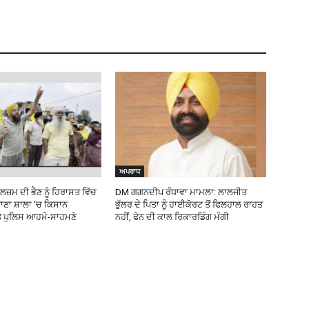
ਅਪਰਾਧ
ਲਜ਼ਮ ਦੀ ਭੈਣ ਨੂੰ ਹਿਰਾਸਤ ਵਿੱਚ
DM ਗਗਨਦੀਪ ਰੰਧਾਵਾ ਮਾਮਲਾ: ਲਾਲਜੀਤ
ੁਰਾਣਾ ਸ਼ਾਲਾ ‘ਚ ਕਿਸਾਨ
ਭੁੱਲਰ ਦੇ ਪਿਤਾ ਨੂੰ ਹਾਈਕੋਰਟ ਤੋਂ ਫਿਲਹਾਲ ਰਾਹਤ
ੇ ਪੁਲਿਸ ਆਹਮੋ-ਸਾਹਮਣੇ
ਨਹੀਂ, ਫੋਨ ਦੀ ਕਾਲ ਰਿਕਾਰਡਿੰਗ ਮੰਗੀ