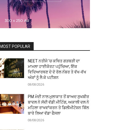
MOST POPULAR
NEET ਨਤੀਜੇ ’ਚ ਕਥਿਤ ਗੜਬੜੀ ਦਾ
ਮਾਮਲਾ ਹਾਈਕੋਰਟ ਪਹੁੰਚਿਆ, ਇੱਕ
ਵਿਦਿਆਰਥਣ ਦੇ ਦੋ ਰੋਲ ਨੰਬਰ ਤੇ ਵੱਖ-ਵੱਖ
ਅੰਕਾਂ ਨੂੰ ਲੈ ਕੇ ਪਟੀਸ਼ਨ
08/08/2026
PM ਮੋਦੀ ਨਾਲ ਮੁਲਾਕਾਤ ਤੋਂ ਬਾਅਦ ਸੁਖਬੀਰ
ਬਾਦਲ ਨੇ ਸੱਦੀ ਵੱਡੀ ਮੀਟਿੰਗ, ਅਕਾਲੀ ਦਲ ਨੇ
ਮਹਿਲਾ ਰਾਖਵਾਂਕਰਨ ਤੇ ਡਿਲੀਮੀਟੇਸ਼ਨ ਬਿੱਲ
ਬਾਰੇ ਲਿਆ ਵੱਡਾ ਫੈਸਲਾ
08/08/2026