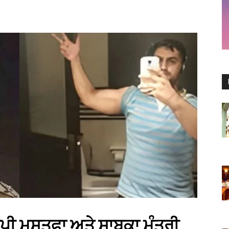
ੀ ਮੁਸਤਫਾ ਅਤੇ ਸਾਬਕਾ ਮੰਤਰੀ