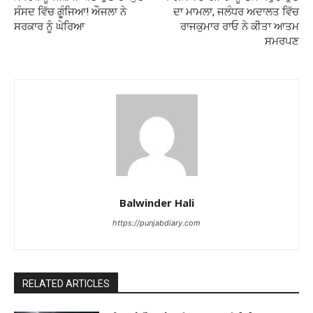
ਸੰਸਦ ਵਿੱਚ ਗੂੰਜਿਆ! ਔਜਲਾ ਨੇ
ਦਾ ਮਾਮਲਾ, ਜਲੰਧਰ ਅਦਾਲਤ ਵਿੱਚ
ਸਰਕਾਰ ਨੂੰ ਘੇਰਿਆ
ਰਾਜਕੁਮਾਰ ਰਾਓ ਨੇ ਕੀਤਾ ਆਤਮ
ਸਮਰਪਣ
Balwinder Hali
https://punjabdiary.com
RELATED ARTICLES