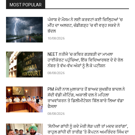
MOST POPULAR
ਪੰਜਾਬ ਦੇ ਮੌਸਮ ਨੇ ਲਈ ਕਰਵਟ! ਕਈ ਜ਼ਿਲ੍ਹਿਆਂ ‘ਚ
ਮੀਂਹ ਦਾ ਅਲਰਟ, ਚੰਡੀਗੜ੍ਹ ‘ਚ ਵੀ ਵਰ੍ਹ ਸਕਦੇ ਨੇ
ਬੱਦਲ
10/08/2026
NEET ਨਤੀਜੇ ’ਚ ਕਥਿਤ ਗੜਬੜੀ ਦਾ ਮਾਮਲਾ
ਹਾਈਕੋਰਟ ਪਹੁੰਚਿਆ, ਇੱਕ ਵਿਦਿਆਰਥਣ ਦੇ ਦੋ ਰੋਲ
ਨੰਬਰ ਤੇ ਵੱਖ-ਵੱਖ ਅੰਕਾਂ ਨੂੰ ਲੈ ਕੇ ਪਟੀਸ਼ਨ
08/08/2026
PM ਮੋਦੀ ਨਾਲ ਮੁਲਾਕਾਤ ਤੋਂ ਬਾਅਦ ਸੁਖਬੀਰ ਬਾਦਲ ਨੇ
ਸੱਦੀ ਵੱਡੀ ਮੀਟਿੰਗ, ਅਕਾਲੀ ਦਲ ਨੇ ਮਹਿਲਾ
ਰਾਖਵਾਂਕਰਨ ਤੇ ਡਿਲੀਮੀਟੇਸ਼ਨ ਬਿੱਲ ਬਾਰੇ ਲਿਆ ਵੱਡਾ
ਫੈਸਲਾ
08/08/2026
‘ਸੋਨੀਆ ਗਾਂਧੀ ਨੂੰ ਕਦੇ ਮੇਰੀ ਲੋੜ ਪਈ ਤਾਂ ਮਦਦ ਕਰਾਂਗਾ’,
ਰਾਹੁਲ ਗਾਂਧੀ ਦੀ ਤਾਰੀਫ਼ ‘ਤੇ ਕੈਪਟਨ ਅਮਰਿੰਦਰ ਸਿੰਘ ਦਾ