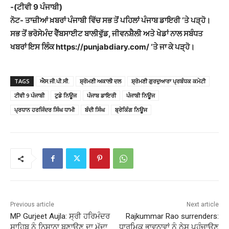
-(ਟੀਵੀ 9 ਪੰਜਾਬੀ)
ਨੋਟ- ਤਾਜ਼ੀਆਂ ਖ਼ਬਰਾਂ ਪੰਜਾਬੀ ਵਿੱਚ ਸਭ ਤੋਂ ਪਹਿਲਾਂ ਪੰਜਾਬ ਡਾਇਰੀ ‘ਤੇ ਪੜ੍ਹੋ।
ਸਭ ਤੋਂ ਭਰੋਸੇਮੰਦ ਵੈੱਬਸਾਈਟ ਬਾਲੀਵੁੱਡ, ਜੀਵਨਸ਼ੈਲੀ ਅਤੇ ਖੇਡਾਂ ਨਾਲ ਸਬੰਧਤ
ਖਬਰਾਂ ਇਸ ਲਿੰਕ https://punjabdiary.com/ ‘ਤੇ ਜਾ ਕੇ ਪੜ੍ਹੋ।
TAGS
ਐਸ.ਜੀ.ਪੀ.ਸੀ.
ਸ਼੍ਰੋਮਣੀ ਅਕਾਲੀ ਦਲ
ਸ਼੍ਰੋਮਣੀ ਗੁਰਦੁਆਰਾ ਪ੍ਰਬੰਧਕ ਕਮੇਟੀ
ਟੀਵੀ 9 ਪੰਜਾਬੀ
ਟੁਡੇ ਨਿਊਜ
ਪੰਜਾਬ ਡਾਇਰੀ
ਪੰਜਾਬੀ ਨਿਊਜ
ਪ੍ਰਧਾਨ ਹਰਜਿੰਦਰ ਸਿੰਘ ਧਾਮੀ
ਬੰਦੀ ਸਿੰਘ
ਬ੍ਰੇਕਿੰਗ ਨਿਊਜ
Previous article
Next article
MP Gurjeet Aujla: ਸ੍ਰੀ ਹਰਿਮੰਦਰ
Rajkummar Rao surrenders:
ਸਾਹਿਬ ਨੂੰ ਨਿਸ਼ਾਨਾ ਬਣਾਉਣ ਦਾ ਮੁੱਦਾ
ਧਾਰਮਿਕ ਭਾਵਨਾਵਾਂ ਨੂੰ ਠੇਸ ਪਹੁੰਚਾਉਣ