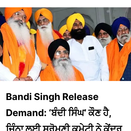
Bandi Singh Release
Demand: ‘ਬੰਦੀ ਸਿੰਘ’ ਕੌਣ ਹੈ,
ਜਿੰਨਾ ਲਈ ਸ਼੍ਰੋਮਣੀ ਕਮੇਟੀ ਨੇ ਕੇਂਦਰ