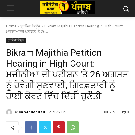
Home
ਬ੍ਰੇਕਿੰਗ ਨਿਊਜ਼
Bikram Majithia Petition Hearing in High Court:
ਮਜੀਠੀਆ ਦੀ ਪਟੀਸ਼ਨ 'ਤੇ 26...
ਬ੍ਰੇਕਿੰਗ ਨਿਊਜ਼
Bikram Majithia Petition
Hearing in High Court:
ਮਜੀਠੀਆ ਦੀ ਪਟੀਸ਼ਨ ‘ਤੇ 26 ਅਗਸਤ
ਨੂੰ ਹੋਵੇਗੀ ਸੁਣਵਾਈ, ਗ੍ਰਿਫ਼ਤਾਰੀ ਨੂੰ
ਹਾਈ ਕੋਰਟ ਵਿੱਚ ਦਿੱਤੀ ਚੁਣੌਤੀ
By
Balwinder Hali
29/07/2025
259
0