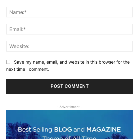
Comment:
Na
Ema
Web
Save my name, email, and website in this browser for the
next time I comment.
- Advertisment -