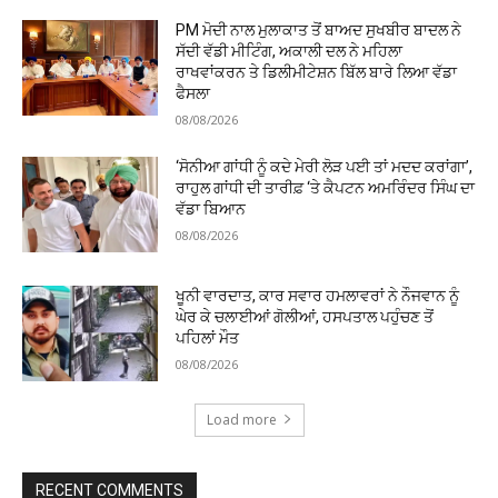
PM ਮੋਦੀ ਨਾਲ ਮੁਲਾਕਾਤ ਤੋਂ ਬਾਅਦ ਸੁਖਬੀਰ ਬਾਦਲ ਨੇ
ਸੱਦੀ ਵੱਡੀ ਮੀਟਿੰਗ, ਅਕਾਲੀ ਦਲ ਨੇ ਮਹਿਲਾ
ਰਾਖਵਾਂਕਰਨ ਤੇ ਡਿਲੀਮੀਟੇਸ਼ਨ ਬਿੱਲ ਬਾਰੇ ਲਿਆ ਵੱਡਾ
ਫੈਸਲਾ
08/08/2026
‘ਸੋਨੀਆ ਗਾਂਧੀ ਨੂੰ ਕਦੇ ਮੇਰੀ ਲੋੜ ਪਈ ਤਾਂ ਮਦਦ ਕਰਾਂਗਾ’,
ਰਾਹੁਲ ਗਾਂਧੀ ਦੀ ਤਾਰੀਫ਼ ‘ਤੇ ਕੈਪਟਨ ਅਮਰਿੰਦਰ ਸਿੰਘ ਦਾ
ਵੱਡਾ ਬਿਆਨ
08/08/2026
ਖੂਨੀ ਵਾਰਦਾਤ, ਕਾਰ ਸਵਾਰ ਹਮਲਾਵਰਾਂ ਨੇ ਨੌਜਵਾਨ ਨੂੰ
ਘੇਰ ਕੇ ਚਲਾਈਆਂ ਗੋਲੀਆਂ, ਹਸਪਤਾਲ ਪਹੁੰਚਣ ਤੋਂ
ਪਹਿਲਾਂ ਮੌਤ
08/08/2026
Load more
RECENT COMMENTS