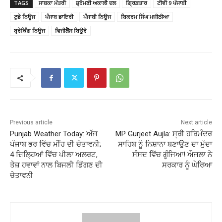
TAGS
ਸਾਬਕਾ ਮੰਤਰੀ
ਸ਼੍ਰੋਮਣੀ ਅਕਾਲੀ ਦਲ
ਗ੍ਰਿਫ਼ਤਾਰ
ਟੀਵੀ 9 ਪੰਜਾਬੀ
ਟੁਡੇ ਨਿਊਜ
ਪੰਜਾਬ ਡਾਇਰੀ
ਪੰਜਾਬੀ ਨਿਊਜ
ਬਿਕਰਮ ਸਿੰਘ ਮਜੀਠੀਆ
ਬ੍ਰੇਕਿੰਗ ਨਿਊਜ
ਵਿਜੀਲੈਂਸ ਬਿਊਰੋ
Previous article
Next article
Punjab Weather Today: ਅੱਜ
MP Gurjeet Aujla: ਸ੍ਰੀ ਹਰਿਮੰਦਰ
ਪੰਜਾਬ ਭਰ ਵਿੱਚ ਮੀਂਹ ਦੀ ਚੇਤਾਵਨੀ;
ਸਾਹਿਬ ਨੂੰ ਨਿਸ਼ਾਨਾ ਬਣਾਉਣ ਦਾ ਮੁੱਦਾ
4 ਜ਼ਿਲ੍ਹਿਆਂ ਵਿੱਚ ਪੀਲਾ ਅਲਰਟ,
ਸੰਸਦ ਵਿੱਚ ਗੂੰਜਿਆ! ਔਜਲਾ ਨੇ
ਤੇਜ਼ ਹਵਾਵਾਂ ਨਾਲ ਬਿਜਲੀ ਡਿੱਗਣ ਦੀ
ਸਰਕਾਰ ਨੂੰ ਘੇਰਿਆ
ਚੇਤਾਵਨੀ