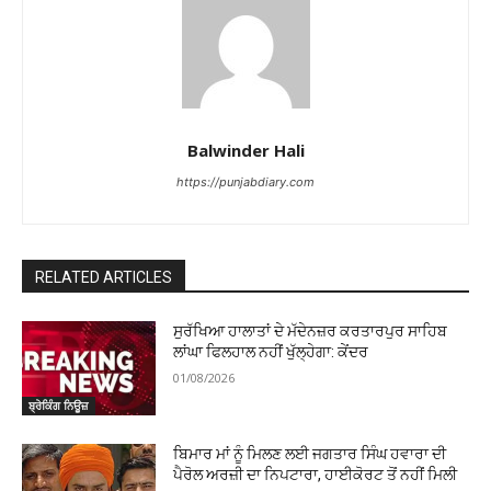
Balwinder Hali
https://punjabdiary.com
RELATED ARTICLES
ਸੁਰੱਖਿਆ ਹਾਲਾਤਾਂ ਦੇ ਮੱਦੇਨਜ਼ਰ ਕਰਤਾਰਪੁਰ ਸਾਹਿਬ
ਲਾਂਘਾ ਫਿਲਹਾਲ ਨਹੀਂ ਖੁੱਲ੍ਹੇਗਾ: ਕੇਂਦਰ
01/08/2026
ਬ੍ਰੇਕਿੰਗ ਨਿਊਜ਼
ਬਿਮਾਰ ਮਾਂ ਨੂੰ ਮਿਲਣ ਲਈ ਜਗਤਾਰ ਸਿੰਘ ਹਵਾਰਾ ਦੀ
ਪੈਰੋਲ ਅਰਜ਼ੀ ਦਾ ਨਿਪਟਾਰਾ, ਹਾਈਕੋਰਟ ਤੋਂ ਨਹੀਂ ਮਿਲੀ