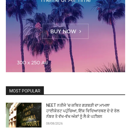
MOST POPULAR
NEET ਨਤੀਜੇ ’ਚ ਕਥਿਤ ਗੜਬੜੀ ਦਾ ਮਾਮਲਾ
ਹਾਈਕੋਰਟ ਪਹੁੰਚਿਆ, ਇੱਕ ਵਿਦਿਆਰਥਣ ਦੇ ਦੋ ਰੋਲ
ਨੰਬਰ ਤੇ ਵੱਖ-ਵੱਖ ਅੰਕਾਂ ਨੂੰ ਲੈ ਕੇ ਪਟੀਸ਼ਨ
08/08/2026