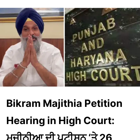
Bikram Majithia Petition
Hearing in High Court:
ਮਜੀਠੀਆ ਦੀ ਪਟੀਸ਼ਨ ‘ਤੇ 26