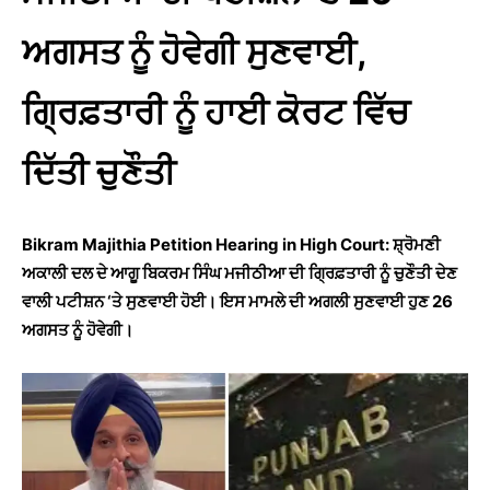
ਅਗਸਤ ਨੂੰ ਹੋਵੇਗੀ ਸੁਣਵਾਈ,
ਗ੍ਰਿਫ਼ਤਾਰੀ ਨੂੰ ਹਾਈ ਕੋਰਟ ਵਿੱਚ
ਦਿੱਤੀ ਚੁਣੌਤੀ
Bikram Majithia Petition Hearing in High Court: ਸ਼੍ਰੋਮਣੀ
ਅਕਾਲੀ ਦਲ ਦੇ ਆਗੂ ਬਿਕਰਮ ਸਿੰਘ ਮਜੀਠੀਆ ਦੀ ਗ੍ਰਿਫ਼ਤਾਰੀ ਨੂੰ ਚੁਣੌਤੀ ਦੇਣ
ਵਾਲੀ ਪਟੀਸ਼ਨ ‘ਤੇ ਸੁਣਵਾਈ ਹੋਈ। ਇਸ ਮਾਮਲੇ ਦੀ ਅਗਲੀ ਸੁਣਵਾਈ ਹੁਣ 26
ਅਗਸਤ ਨੂੰ ਹੋਵੇਗੀ।