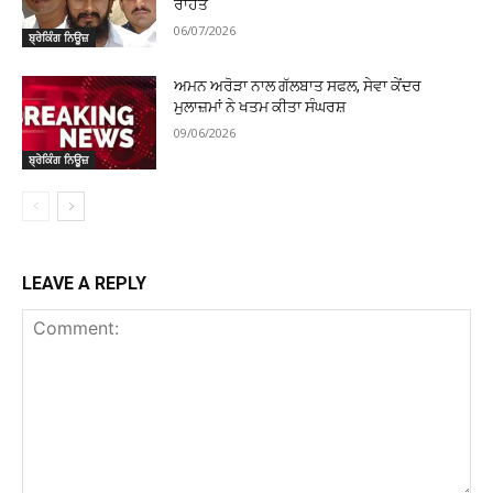
ਰਾਹਤ
06/07/2026
ਬ੍ਰੇਕਿੰਗ ਨਿਊਜ਼
ਅਮਨ ਅਰੋੜਾ ਨਾਲ ਗੱਲਬਾਤ ਸਫਲ, ਸੇਵਾ ਕੇਂਦਰ
ਮੁਲਾਜ਼ਮਾਂ ਨੇ ਖਤਮ ਕੀਤਾ ਸੰਘਰਸ਼
09/06/2026
ਬ੍ਰੇਕਿੰਗ ਨਿਊਜ਼
LEAVE A REPLY