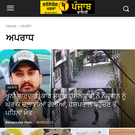
Home
ਅਪਰਾਧ
ਅਪਰਾਧ
ਅਪਰਾਧ
ਖੂਨੀ ਵਾਰਦਾਤ, ਕਾਰ ਸਵਾਰ ਹਮਲਾਵਰਾਂ ਨੇ ਨੌਜਵਾਨ ਨੂੰ
ਘੇਰ ਕੇ ਚਲਾਈਆਂ ਗੋਲੀਆਂ, ਹਸਪਤਾਲ ਪਹੁੰਚਣ ਤੋਂ
ਪਹਿਲਾਂ ਮੌਤ
Balwinder Hali
-
08/08/2026