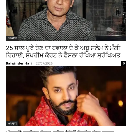
ਅਪਰਾਧ
25 ਸਾਲ ਪੂਰੇ ਹੋਣ ਦਾ ਹਵਾਲਾ ਦੇ ਕੇ ਅਬੂ ਸਲੇਮ ਨੇ ਮੰਗੀ
ਰਿਹਾਈ, ਸੁਪਰੀਮ ਕੋਰਟ ਨੇ ਫ਼ੈਸਲਾ ਰੱਖਿਆ ਸੁਰੱਖਿਅਤ
Balwinder Hali
-
27/07/2026
0
ਅਪਰਾਧ