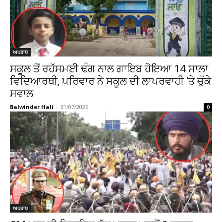
ਅਪਰਾਧ
ਸਕੂਲ ਤੋਂ ਰਹੱਸਮਈ ਢੰਗ ਨਾਲ ਗਾਇਬ ਹੋਇਆ 14 ਸਾਲਾ
ਵਿਦਿਆਰਥੀ, ਪਰਿਵਾਰ ਨੇ ਸਕੂਲ ਦੀ ਲਾਪਰਵਾਹੀ ‘ਤੇ ਚੁੱਕੇ
ਸਵਾਲ
Balwinder Hali
-
31/07/2026
0
ਅਪਰਾਧ