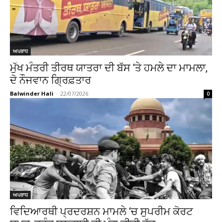
ਅਪਰਾਧ
ਮੁੱਖ ਮੰਤਰੀ ਤੀਰਥ ਯਾਤਰਾ ਦੀ ਬੱਸ ‘ਤੇ ਹਮਲੇ ਦਾ ਮਾਮਲਾ,
ਦੋ ਨੌਜਵਾਨ ਗ੍ਰਿਫ਼ਤਾਰ
Balwinder Hali
-
22/07/2026
0
ਅਪਰਾਧ
ਵਿਦਿਆਰਥੀ ਪ੍ਰਦਰਸ਼ਨ ਮਾਮਲੇ ‘ਚ ਸੁਪਰੀਮ ਕੋਰਟ