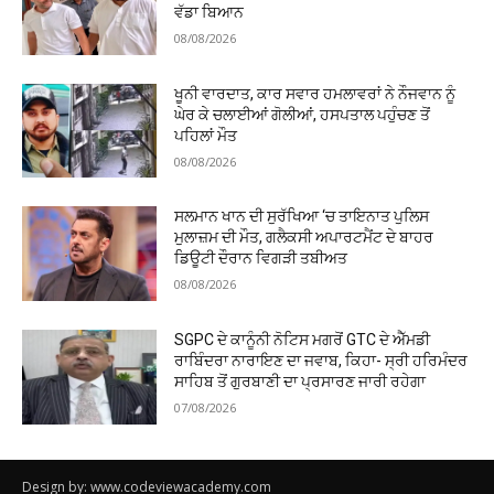
ਵੱਡਾ ਬਿਆਨ
08/08/2026
ਖੂਨੀ ਵਾਰਦਾਤ, ਕਾਰ ਸਵਾਰ ਹਮਲਾਵਰਾਂ ਨੇ ਨੌਜਵਾਨ ਨੂੰ
ਘੇਰ ਕੇ ਚਲਾਈਆਂ ਗੋਲੀਆਂ, ਹਸਪਤਾਲ ਪਹੁੰਚਣ ਤੋਂ
ਪਹਿਲਾਂ ਮੌਤ
08/08/2026
ਸਲਮਾਨ ਖਾਨ ਦੀ ਸੁਰੱਖਿਆ ‘ਚ ਤਾਇਨਾਤ ਪੁਲਿਸ
ਮੁਲਾਜ਼ਮ ਦੀ ਮੌਤ, ਗਲੈਕਸੀ ਅਪਾਰਟਮੈਂਟ ਦੇ ਬਾਹਰ
ਡਿਊਟੀ ਦੌਰਾਨ ਵਿਗੜੀ ਤਬੀਅਤ
08/08/2026
SGPC ਦੇ ਕਾਨੂੰਨੀ ਨੋਟਿਸ ਮਗਰੋਂ GTC ਦੇ ਐੱਮਡੀ
ਰਾਬਿੰਦਰਾ ਨਾਰਾਇਣ ਦਾ ਜਵਾਬ, ਕਿਹਾ- ਸ੍ਰੀ ਹਰਿਮੰਦਰ
ਸਾਹਿਬ ਤੋਂ ਗੁਰਬਾਣੀ ਦਾ ਪ੍ਰਸਾਰਣ ਜਾਰੀ ਰਹੇਗਾ
07/08/2026
Design by: www.codeviewacademy.com