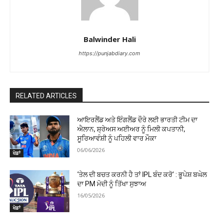
Balwinder Hali
https://punjabdiary.com
RELATED ARTICLES
ਆਇਰਲੈਂਡ ਅਤੇ ਇੰਗਲੈਂਡ ਦੌਰੇ ਲਈ ਭਾਰਤੀ ਟੀਮ ਦਾ
ਐਲਾਨ, ਸ਼੍ਰੇਅਸ ਅਈਅਰ ਨੂੰ ਮਿਲੀ ਕਪਤਾਨੀ,
ਸੂਰਿਆਵੰਸ਼ੀ ਨੂੰ ਪਹਿਲੀ ਵਾਰ ਮੌਕਾ
06/06/2026
ਖੇਡਾਂ
‘ਤੇਲ ਦੀ ਬਚਤ ਕਰਨੀ ਹੈ ਤਾਂ IPL ਬੰਦ ਕਰੋ’ : ਭੂਪੇਸ਼ ਬਘੇਲ
ਦਾ PM ਮੋਦੀ ਨੂੰ ਤਿੱਖਾ ਸੁਝਾਅ
16/05/2026
ਖੇਡਾਂ