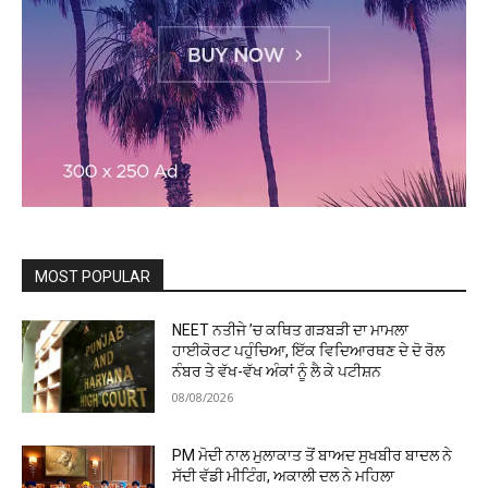
MOST POPULAR
NEET ਨਤੀਜੇ ’ਚ ਕਥਿਤ ਗੜਬੜੀ ਦਾ ਮਾਮਲਾ
ਹਾਈਕੋਰਟ ਪਹੁੰਚਿਆ, ਇੱਕ ਵਿਦਿਆਰਥਣ ਦੇ ਦੋ ਰੋਲ
ਨੰਬਰ ਤੇ ਵੱਖ-ਵੱਖ ਅੰਕਾਂ ਨੂੰ ਲੈ ਕੇ ਪਟੀਸ਼ਨ
08/08/2026
PM ਮੋਦੀ ਨਾਲ ਮੁਲਾਕਾਤ ਤੋਂ ਬਾਅਦ ਸੁਖਬੀਰ ਬਾਦਲ ਨੇ
ਸੱਦੀ ਵੱਡੀ ਮੀਟਿੰਗ, ਅਕਾਲੀ ਦਲ ਨੇ ਮਹਿਲਾ