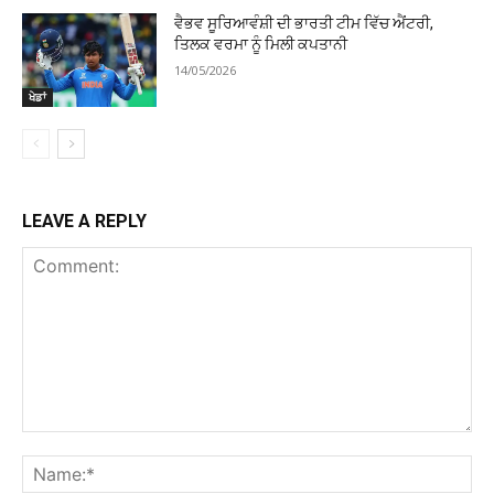
ਵੈਭਵ ਸੂਰਿਆਵੰਸ਼ੀ ਦੀ ਭਾਰਤੀ ਟੀਮ ਵਿੱਚ ਐਂਟਰੀ,
ਤਿਲਕ ਵਰਮਾ ਨੂੰ ਮਿਲੀ ਕਪਤਾਨੀ
14/05/2026
ਖੇਡਾਂ
LEAVE A REPLY
Comment:
Na