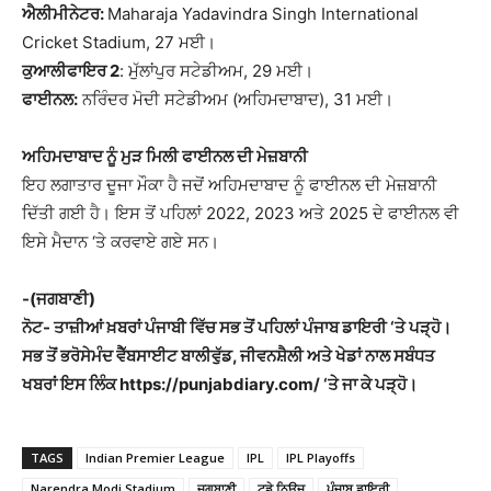
ਐਲੀਮੀਨੇਟਰ:
Maharaja Yadavindra Singh International
Cricket Stadium, 27 ਮਈ।
ਕੁਆਲੀਫਾਇਰ 2
: ਮੁੱਲਾਂਪੁਰ ਸਟੇਡੀਅਮ, 29 ਮਈ।
ਫਾਈਨਲ:
ਨਰਿੰਦਰ ਮੋਦੀ ਸਟੇਡੀਅਮ (ਅਹਿਮਦਾਬਾਦ), 31 ਮਈ।
ਅਹਿਮਦਾਬਾਦ ਨੂੰ ਮੁੜ ਮਿਲੀ ਫਾਈਨਲ ਦੀ ਮੇਜ਼ਬਾਨੀ
ਇਹ ਲਗਾਤਾਰ ਦੂਜਾ ਮੌਕਾ ਹੈ ਜਦੋਂ ਅਹਿਮਦਾਬਾਦ ਨੂੰ ਫਾਈਨਲ ਦੀ ਮੇਜ਼ਬਾਨੀ
ਦਿੱਤੀ ਗਈ ਹੈ। ਇਸ ਤੋਂ ਪਹਿਲਾਂ 2022, 2023 ਅਤੇ 2025 ਦੇ ਫਾਈਨਲ ਵੀ
ਇਸੇ ਮੈਦਾਨ ‘ਤੇ ਕਰਵਾਏ ਗਏ ਸਨ।
-(ਜਗਬਾਣੀ)
ਨੋਟ- ਤਾਜ਼ੀਆਂ ਖ਼ਬਰਾਂ ਪੰਜਾਬੀ ਵਿੱਚ ਸਭ ਤੋਂ ਪਹਿਲਾਂ ਪੰਜਾਬ ਡਾਇਰੀ ‘ਤੇ ਪੜ੍ਹੋ।
ਸਭ ਤੋਂ ਭਰੋਸੇਮੰਦ ਵੈੱਬਸਾਈਟ ਬਾਲੀਵੁੱਡ, ਜੀਵਨਸ਼ੈਲੀ ਅਤੇ ਖੇਡਾਂ ਨਾਲ ਸਬੰਧਤ
ਖਬਰਾਂ ਇਸ ਲਿੰਕ https://punjabdiary.com/ ‘ਤੇ ਜਾ ਕੇ ਪੜ੍ਹੋ।
TAGS
Indian Premier League
IPL
IPL Playoffs
Narendra Modi Stadium
ਜਗਬਾਣੀ
ਟੁਡੇ ਨਿਊਜ
ਪੰਜਾਬ ਡਾਇਰੀ