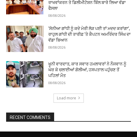
ਰਾਖਵਾਂਕਰਨ ਤੇ ਡਿਲੀਮੀਟੇਸ਼ਨ ਬਿੱਲ ਬਾਰੇ ਲਿਆ ਵੱਡਾ
ਫੈਸਲਾ
08/08/2026
‘ਸੋਨੀਆ ਗਾਂਧੀ ਨੂੰ ਕਦੇ ਮੇਰੀ ਲੋੜ ਪਈ ਤਾਂ ਮਦਦ ਕਰਾਂਗਾ’,
ਰਾਹੁਲ ਗਾਂਧੀ ਦੀ ਤਾਰੀਫ਼ ‘ਤੇ ਕੈਪਟਨ ਅਮਰਿੰਦਰ ਸਿੰਘ ਦਾ
ਵੱਡਾ ਬਿਆਨ
08/08/2026
ਖੂਨੀ ਵਾਰਦਾਤ, ਕਾਰ ਸਵਾਰ ਹਮਲਾਵਰਾਂ ਨੇ ਨੌਜਵਾਨ ਨੂੰ
ਘੇਰ ਕੇ ਚਲਾਈਆਂ ਗੋਲੀਆਂ, ਹਸਪਤਾਲ ਪਹੁੰਚਣ ਤੋਂ
ਪਹਿਲਾਂ ਮੌਤ
08/08/2026
Load more
RECENT COMMENTS