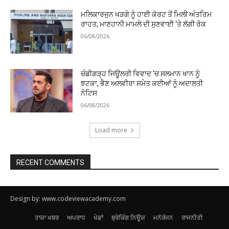
ਮਲਿਕਾਰਜੁਨ ਖੜਗੇ ਨੂੰ ਹਾਈ ਕੋਰਟ ਤੋਂ ਮਿਲੀ ਅੰਤਰਿਮ
ਰਾਹਤ, ਮਾਣਹਾਨੀ ਮਾਮਲੇ ਦੀ ਸੁਣਵਾਈ ‘ਤੇ ਲੱਗੀ ਰੋਕ
06/08/2026
ਚੰਡੀਗੜ੍ਹ ਜਿਊਲਰੀ ਵਿਵਾਦ ‘ਚ ਸਲਮਾਨ ਖਾਨ ਨੂੰ
ਝਟਕਾ, ਭੈਣ ਅਲਵੀਰਾ ਸਮੇਤ ਕਈਆਂ ਨੂੰ ਅਦਾਲਤੀ
ਨੋਟਿਸ
06/08/2026
Load more
RECENT COMMENTS
Design by: www.codeviewacademy.com
ਤਾਜ਼ਾ ਖਬਰ
ਅਪਰਾਧ
ਖੇਡਾਂ
ਬ੍ਰੇਕਿੰਗ ਨਿਊਜ਼
ਮਨੋਰੰਜਨ
ਰਾਜਨੀਤੀ