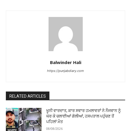
Balwinder Hali
https://punjabdiary.com
RELATED ARTICLES
ਖੂਨੀ ਵਾਰਦਾਤ, ਕਾਰ ਸਵਾਰ ਹਮਲਾਵਰਾਂ ਨੇ ਨੌਜਵਾਨ ਨੂੰ
ਘੇਰ ਕੇ ਚਲਾਈਆਂ ਗੋਲੀਆਂ, ਹਸਪਤਾਲ ਪਹੁੰਚਣ ਤੋਂ
ਪਹਿਲਾਂ ਮੌਤ
08/08/2026
ਅਪਰਾਧ