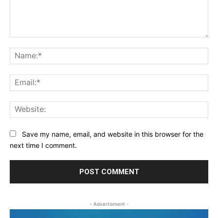
Comment:
Na
Ema
Web
Save my name, email, and website in this browser for the
next time I comment.
- Advertisment -